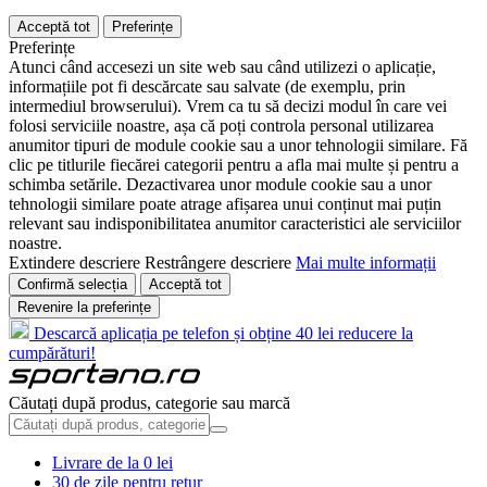
Acceptă tot
Preferințe
Preferințe
Atunci când accesezi un site web sau când utilizezi o aplicație,
informațiile pot fi descărcate sau salvate (de exemplu, prin
intermediul browserului). Vrem ca tu să decizi modul în care vei
folosi serviciile noastre, așa că poți controla personal utilizarea
anumitor tipuri de module cookie sau a unor tehnologii similare. Fă
clic pe titlurile fiecărei categorii pentru a afla mai multe și pentru a
schimba setările. Dezactivarea unor module cookie sau a unor
tehnologii similare poate atrage afișarea unui conținut mai puțin
relevant sau indisponibilitatea anumitor caracteristici ale serviciilor
noastre.
Extindere descriere
Restrângere descriere
Mai multe informații
Confirmă selecția
Acceptă tot
Revenire la preferințe
Descarcă aplicația pe telefon și obține 40 lei reducere la
cumpărături!
Căutați după produs, categorie sau marcă
Livrare de la 0 lei
30 de zile pentru retur