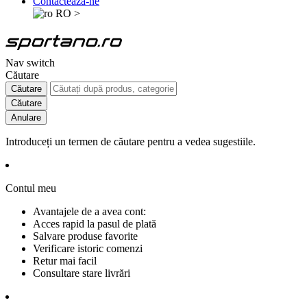
Contactează-ne
RO
>
Nav switch
Căutare
Căutare
Căutare
Anulare
Introduceți un termen de căutare pentru a vedea sugestiile.
Contul meu
Avantajele de a avea cont:
Acces rapid la pasul de plată
Salvare produse favorite
Verificare istoric comenzi
Retur mai facil
Consultare stare livrări