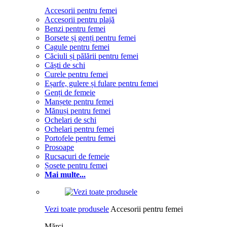
Accesorii pentru femei
Accesorii pentru plajă
Benzi pentru femei
Borsete și genți pentru femei
Cagule pentru femei
Căciuli și pălării pentru femei
Căști de schi
Curele pentru femei
Eșarfe, gulere și fulare pentru femei
Genți de femeie
Manșete pentru femei
Mănuși pentru femei
Ochelari de schi
Ochelari pentru femei
Portofele pentru femei
Prosoape
Rucsacuri de femeie
Șosete pentru femei
Mai multe...
Vezi toate produsele
Accesorii pentru femei
Mărci