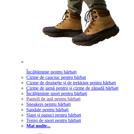
Încălțăminte pentru bărbați
Cizme de cauciuc pentru bărbat
Cizme de drumeție și de trekking pentru bărbați
Cizme de iarnă pentru și cizme de zăpadă bărbați
Încălțăminte sport pentru bărbați
Pantofi de apă pentru bărbați
Sneakers pentru bărbați
Sandale pentru bărbați
Șlapi și papuci pentru bărbați
Teniși de sport pentru bărbați
Mai multe...