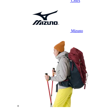
Crocs
Mizuno