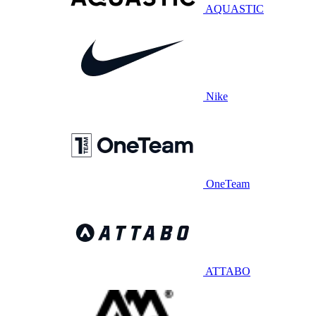
AQUASTIC
Nike
OneTeam
ATTABO