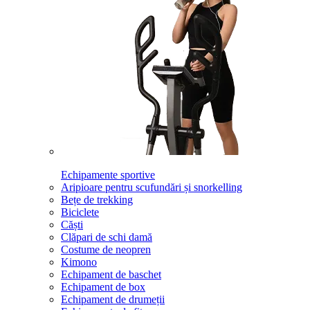
Echipamente sportive
Aripioare pentru scufundări și snorkelling
Bețe de trekking
Biciclete
Căști
Clăpari de schi damă
Costume de neopren
Kimono
Echipament de baschet
Echipament de box
Echipament de drumeții