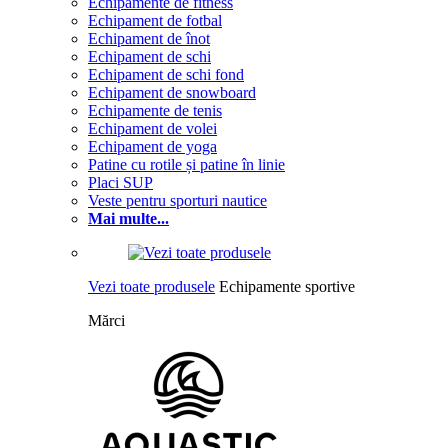
Echipamente de fitness
Echipament de fotbal
Echipament de înot
Echipament de schi
Echipament de schi fond
Echipament de snowboard
Echipamente de tenis
Echipament de volei
Echipament de yoga
Patine cu rotile și patine în linie
Placi SUP
Veste pentru sporturi nautice
Mai multe...
Vezi toate produsele
Echipamente sportive
Mărci