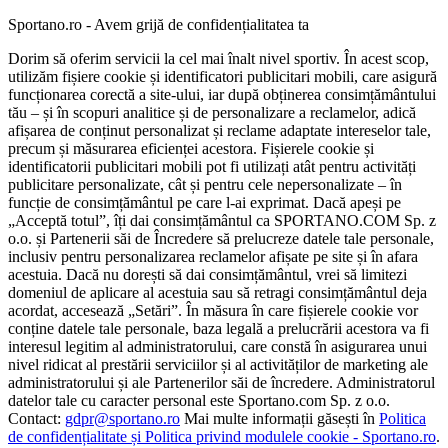
Sportano.ro - Avem grijă de confidențialitatea ta
Dorim să oferim servicii la cel mai înalt nivel sportiv. În acest scop,
utilizăm fișiere cookie și identificatori publicitari mobili, care asigură
funcționarea corectă a site-ului, iar după obținerea consimțământului
tău – și în scopuri analitice și de personalizare a reclamelor, adică
afișarea de conținut personalizat și reclame adaptate intereselor tale,
precum și măsurarea eficienței acestora. Fișierele cookie și
identificatorii publicitari mobili pot fi utilizați atât pentru activități
publicitare personalizate, cât și pentru cele nepersonalizate – în
funcție de consimțământul pe care l-ai exprimat. Dacă apeși pe
„Acceptă totul”, îți dai consimțământul ca SPORTANO.COM Sp. z
o.o. și Partenerii săi de Încredere să prelucreze datele tale personale,
inclusiv pentru personalizarea reclamelor afișate pe site și în afara
acestuia. Dacă nu dorești să dai consimțământul, vrei să limitezi
domeniul de aplicare al acestuia sau să retragi consimțământul deja
acordat, accesează „Setări”. În măsura în care fișierele cookie vor
conține datele tale personale, baza legală a prelucrării acestora va fi
interesul legitim al administratorului, care constă în asigurarea unui
nivel ridicat al prestării serviciilor și al activităților de marketing ale
administratorului și ale Partenerilor săi de încredere. Administratorul
datelor tale cu caracter personal este Sportano.com Sp. z o.o.
Contact:
gdpr@sportano.ro
Mai multe informații găsești în
Politica
de confidențialitate și Politica privind modulele cookie - Sportano.ro
.