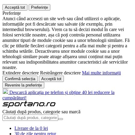
Acceptă tot
Preferințe
Preferințe
Atunci când accesezi un site web sau când utilizezi o aplicație,
informațiile pot fi descărcate sau salvate (de exemplu, prin
intermediul browserului). Vrem ca tu să decizi modul în care vei
folosi serviciile noastre, așa că poți controla personal utilizarea
anumitor tipuri de module cookie sau a unor tehnologii similare. Fă
clic pe titlurile fiecărei categorii pentru a afla mai multe și pentru a
schimba setările. Dezactivarea unor module cookie sau a unor
tehnologii similare poate atrage afișarea unui conținut mai puțin
relevant sau indisponibilitatea anumitor caracteristici ale serviciilor
noastre.
Extindere descriere
Restrângere descriere
Mai multe informații
Confirmă selecția
Acceptă tot
Revenire la preferințe
Descarcă aplicația pe telefon și obține 40 lei reducere la
cumpărături!
Căutați după produs, categorie sau marcă
Livrare de la 0 lei
30 de zile pentru retur