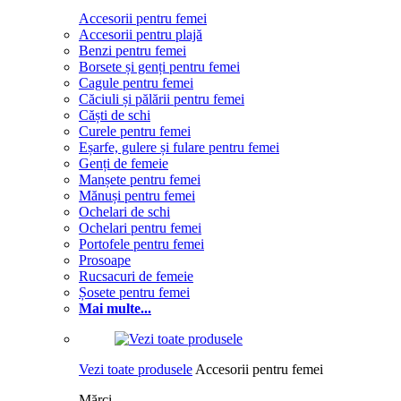
Accesorii pentru femei
Accesorii pentru plajă
Benzi pentru femei
Borsete și genți pentru femei
Cagule pentru femei
Căciuli și pălării pentru femei
Căști de schi
Curele pentru femei
Eșarfe, gulere și fulare pentru femei
Genți de femeie
Manșete pentru femei
Mănuși pentru femei
Ochelari de schi
Ochelari pentru femei
Portofele pentru femei
Prosoape
Rucsacuri de femeie
Șosete pentru femei
Mai multe...
Vezi toate produsele
Accesorii pentru femei
Mărci