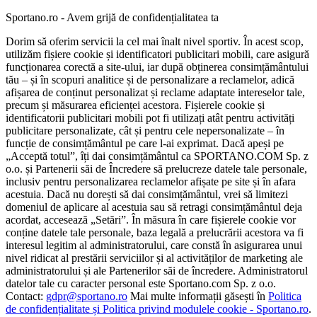
Sportano.ro - Avem grijă de confidențialitatea ta
Dorim să oferim servicii la cel mai înalt nivel sportiv. În acest scop,
utilizăm fișiere cookie și identificatori publicitari mobili, care asigură
funcționarea corectă a site-ului, iar după obținerea consimțământului
tău – și în scopuri analitice și de personalizare a reclamelor, adică
afișarea de conținut personalizat și reclame adaptate intereselor tale,
precum și măsurarea eficienței acestora. Fișierele cookie și
identificatorii publicitari mobili pot fi utilizați atât pentru activități
publicitare personalizate, cât și pentru cele nepersonalizate – în
funcție de consimțământul pe care l-ai exprimat. Dacă apeși pe
„Acceptă totul”, îți dai consimțământul ca SPORTANO.COM Sp. z
o.o. și Partenerii săi de Încredere să prelucreze datele tale personale,
inclusiv pentru personalizarea reclamelor afișate pe site și în afara
acestuia. Dacă nu dorești să dai consimțământul, vrei să limitezi
domeniul de aplicare al acestuia sau să retragi consimțământul deja
acordat, accesează „Setări”. În măsura în care fișierele cookie vor
conține datele tale personale, baza legală a prelucrării acestora va fi
interesul legitim al administratorului, care constă în asigurarea unui
nivel ridicat al prestării serviciilor și al activităților de marketing ale
administratorului și ale Partenerilor săi de încredere. Administratorul
datelor tale cu caracter personal este Sportano.com Sp. z o.o.
Contact:
gdpr@sportano.ro
Mai multe informații găsești în
Politica
de confidențialitate și Politica privind modulele cookie - Sportano.ro
.