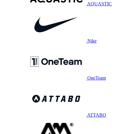
AQUASTIC
Nike
OneTeam
ATTABO