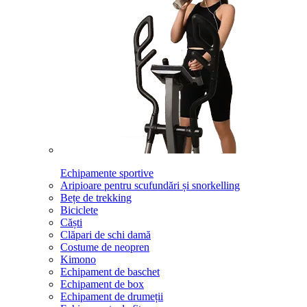
Echipamente sportive
Aripioare pentru scufundări și snorkelling
Bețe de trekking
Biciclete
Căști
Clăpari de schi damă
Costume de neopren
Kimono
Echipament de baschet
Echipament de box
Echipament de drumeții