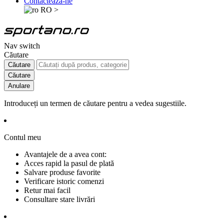
Contactează-ne
RO
>
Nav switch
Căutare
Căutare
Căutare
Anulare
Introduceți un termen de căutare pentru a vedea sugestiile.
Contul meu
Avantajele de a avea cont:
Acces rapid la pasul de plată
Salvare produse favorite
Verificare istoric comenzi
Retur mai facil
Consultare stare livrări