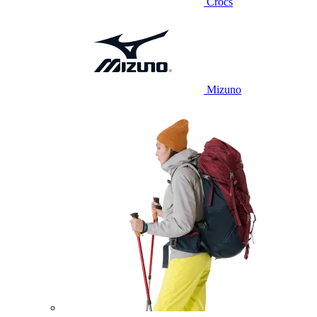
Crocs
Mizuno