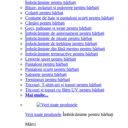
Îmbrăcăminte pentru bărbați
Bluze, polaruri și pulovere pentru bărbați
Colanți pentru bărbat
Costume de baie și pantaloni scurți pentru bărbați
Cămăși pentru bărbați
Geci, paltoane și veste pentru bărbați
Îmbrăcăminte de antrenament pentru bărbați
Îmbrăcăminte de ploaie pentru bărbat
Îmbrăcăminte de trekking pentru bărbați
Îmbrăcăminte din lână merino pentru bărbați
Îmbrăcăminte termoactive pentru bărbați
Lenjerie sport pentru bărbați
Pantaloni pentru bărbați
Pantaloni scurți pentru bărbați
Salopete pentru bărbați
Treninguri pentru bărbați
Tricouri, T-shirt-uri și topuri pentru bărbați
Tricouri și topuri cu filtru UV pentru bărbați
Mai multe...
Vezi toate produsele
Îmbrăcăminte pentru bărbați
Mărci