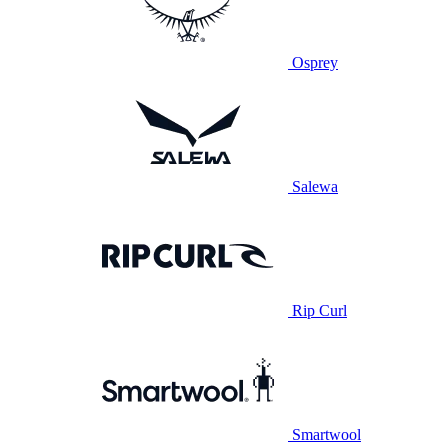
Osprey
Salewa
Rip Curl
Smartwool