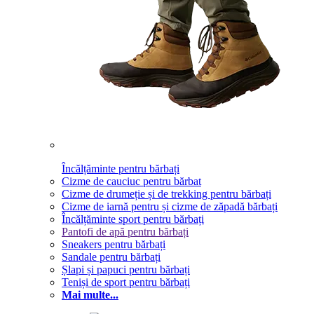
Încălțăminte pentru bărbați
Cizme de cauciuc pentru bărbat
Cizme de drumeție și de trekking pentru bărbați
Cizme de iarnă pentru și cizme de zăpadă bărbați
Încălțăminte sport pentru bărbați
Pantofi de apă pentru bărbați
Sneakers pentru bărbați
Sandale pentru bărbați
Șlapi și papuci pentru bărbați
Teniși de sport pentru bărbați
Mai multe...