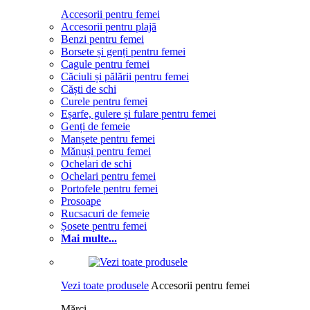
Accesorii pentru femei
Accesorii pentru plajă
Benzi pentru femei
Borsete și genți pentru femei
Cagule pentru femei
Căciuli și pălării pentru femei
Căști de schi
Curele pentru femei
Eșarfe, gulere și fulare pentru femei
Genți de femeie
Manșete pentru femei
Mănuși pentru femei
Ochelari de schi
Ochelari pentru femei
Portofele pentru femei
Prosoape
Rucsacuri de femeie
Șosete pentru femei
Mai multe...
Vezi toate produsele
Accesorii pentru femei
Mărci