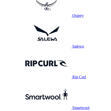
Osprey
Salewa
Rip Curl
Smartwool