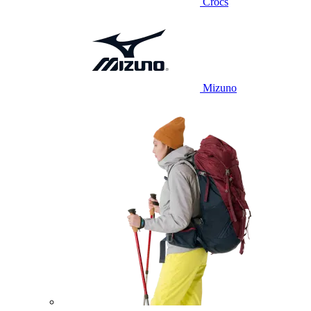
Crocs
Mizuno