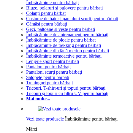
Îmbrăcăminte pentru bărbați
Bluze, polaruri și pulovere pentru bărbați
Colanți pentru bărbat
Costume de baie și pantaloni scurți pentru bărbați
Cămăși pentru bărbați
Geci, paltoane și veste pentru bărbați
Îmbrăcăminte de antrenament pentru bărbați
Îmbrăcăminte de ploaie pentru bărbat
Îmbrăcăminte de trekking pentru bărbați
Îmbrăcăminte din lână merino pentru bărbați
Îmbrăcăminte termoactive pentru bărbați
Lenjerie sport pentru bărbați
Pantaloni pentru bărbați
Pantaloni scurți pentru bărbați
Salopete pentru bărbați
Treninguri pentru bărbați
Tricouri, T-shirt-uri și topuri pentru bărbați
Tricouri și topuri cu filtru UV pentru bărbați
Mai multe...
Vezi toate produsele
Îmbrăcăminte pentru bărbați
Mărci