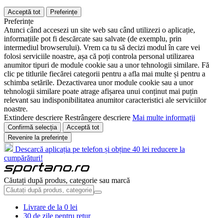
Acceptă tot
Preferințe
Preferințe
Atunci când accesezi un site web sau când utilizezi o aplicație,
informațiile pot fi descărcate sau salvate (de exemplu, prin
intermediul browserului). Vrem ca tu să decizi modul în care vei
folosi serviciile noastre, așa că poți controla personal utilizarea
anumitor tipuri de module cookie sau a unor tehnologii similare. Fă
clic pe titlurile fiecărei categorii pentru a afla mai multe și pentru a
schimba setările. Dezactivarea unor module cookie sau a unor
tehnologii similare poate atrage afișarea unui conținut mai puțin
relevant sau indisponibilitatea anumitor caracteristici ale serviciilor
noastre.
Extindere descriere
Restrângere descriere
Mai multe informații
Confirmă selecția
Acceptă tot
Revenire la preferințe
Descarcă aplicația pe telefon și obține 40 lei reducere la
cumpărături!
Căutați după produs, categorie sau marcă
Livrare de la 0 lei
30 de zile pentru retur