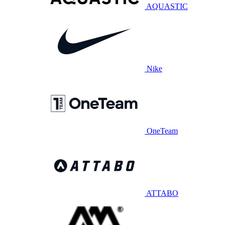
AQUASTIC
Nike
OneTeam
ATTABO