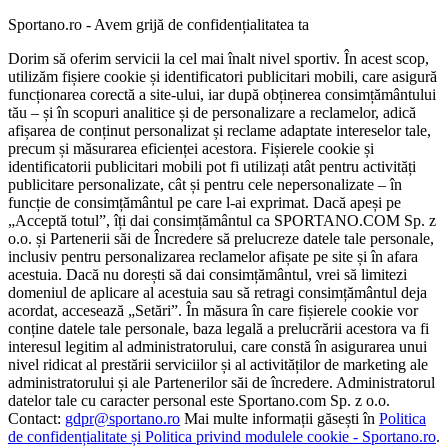
Sportano.ro - Avem grijă de confidențialitatea ta
Dorim să oferim servicii la cel mai înalt nivel sportiv. În acest scop,
utilizăm fișiere cookie și identificatori publicitari mobili, care asigură
funcționarea corectă a site-ului, iar după obținerea consimțământului
tău – și în scopuri analitice și de personalizare a reclamelor, adică
afișarea de conținut personalizat și reclame adaptate intereselor tale,
precum și măsurarea eficienței acestora. Fișierele cookie și
identificatorii publicitari mobili pot fi utilizați atât pentru activități
publicitare personalizate, cât și pentru cele nepersonalizate – în
funcție de consimțământul pe care l-ai exprimat. Dacă apeși pe
„Acceptă totul”, îți dai consimțământul ca SPORTANO.COM Sp. z
o.o. și Partenerii săi de Încredere să prelucreze datele tale personale,
inclusiv pentru personalizarea reclamelor afișate pe site și în afara
acestuia. Dacă nu dorești să dai consimțământul, vrei să limitezi
domeniul de aplicare al acestuia sau să retragi consimțământul deja
acordat, accesează „Setări”. În măsura în care fișierele cookie vor
conține datele tale personale, baza legală a prelucrării acestora va fi
interesul legitim al administratorului, care constă în asigurarea unui
nivel ridicat al prestării serviciilor și al activităților de marketing ale
administratorului și ale Partenerilor săi de încredere. Administratorul
datelor tale cu caracter personal este Sportano.com Sp. z o.o.
Contact:
gdpr@sportano.ro
Mai multe informații găsești în
Politica
de confidențialitate și Politica privind modulele cookie - Sportano.ro
.