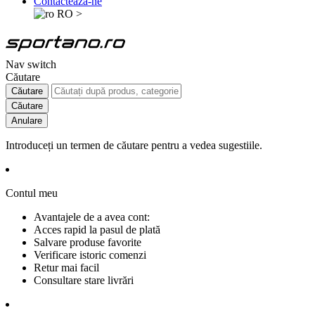
Contactează-ne
RO
>
Nav switch
Căutare
Căutare
Căutare
Anulare
Introduceți un termen de căutare pentru a vedea sugestiile.
Contul meu
Avantajele de a avea cont:
Acces rapid la pasul de plată
Salvare produse favorite
Verificare istoric comenzi
Retur mai facil
Consultare stare livrări