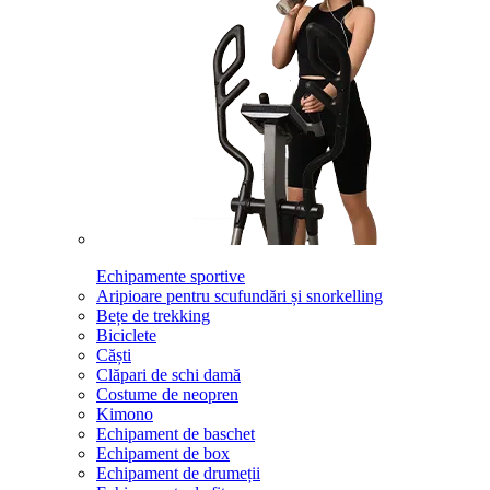
Echipamente sportive
Aripioare pentru scufundări și snorkelling
Bețe de trekking
Biciclete
Căști
Clăpari de schi damă
Costume de neopren
Kimono
Echipament de baschet
Echipament de box
Echipament de drumeții