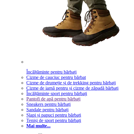
Încălțăminte pentru bărbați
Cizme de cauciuc pentru bărbat
Cizme de drumeție și de trekking pentru bărbați
Cizme de iarnă pentru și cizme de zăpadă bărbați
Încălțăminte sport pentru bărbați
Pantofi de apă pentru bărbați
Sneakers pentru bărbați
Sandale pentru bărbați
Șlapi și papuci pentru bărbați
Teniși de sport pentru bărbați
Mai multe...