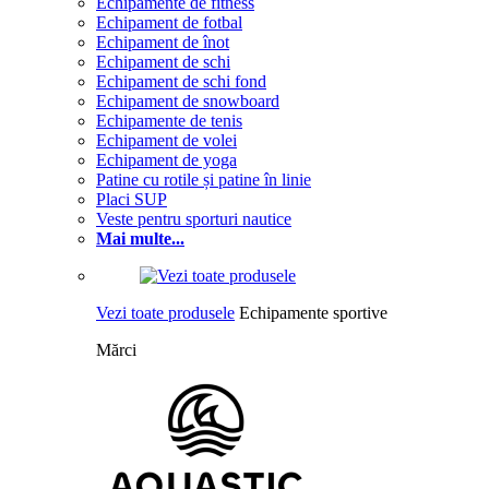
Echipamente de fitness
Echipament de fotbal
Echipament de înot
Echipament de schi
Echipament de schi fond
Echipament de snowboard
Echipamente de tenis
Echipament de volei
Echipament de yoga
Patine cu rotile și patine în linie
Placi SUP
Veste pentru sporturi nautice
Mai multe...
Vezi toate produsele
Echipamente sportive
Mărci