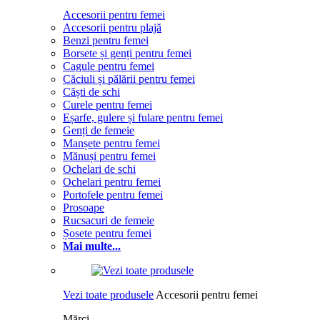
Accesorii pentru femei
Accesorii pentru plajă
Benzi pentru femei
Borsete și genți pentru femei
Cagule pentru femei
Căciuli și pălării pentru femei
Căști de schi
Curele pentru femei
Eșarfe, gulere și fulare pentru femei
Genți de femeie
Manșete pentru femei
Mănuși pentru femei
Ochelari de schi
Ochelari pentru femei
Portofele pentru femei
Prosoape
Rucsacuri de femeie
Șosete pentru femei
Mai multe...
Vezi toate produsele
Accesorii pentru femei
Mărci