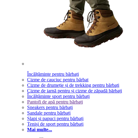
Încălțăminte pentru bărbați
Cizme de cauciuc pentru bărbat
Cizme de drumeție și de trekking pentru bărbați
Cizme de iarnă pentru și cizme de zăpadă bărbați
Încălțăminte sport pentru bărbați
Pantofi de apă pentru bărbați
Sneakers pentru bărbați
Sandale pentru bărbați
Șlapi și papuci pentru bărbați
Teniși de sport pentru bărbați
Mai multe...