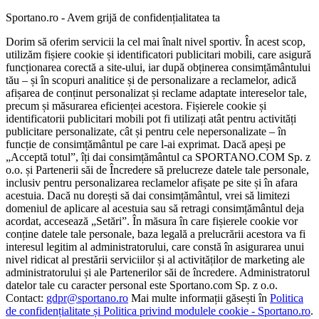
Sportano.ro - Avem grijă de confidențialitatea ta
Dorim să oferim servicii la cel mai înalt nivel sportiv. În acest scop,
utilizăm fișiere cookie și identificatori publicitari mobili, care asigură
funcționarea corectă a site-ului, iar după obținerea consimțământului
tău – și în scopuri analitice și de personalizare a reclamelor, adică
afișarea de conținut personalizat și reclame adaptate intereselor tale,
precum și măsurarea eficienței acestora. Fișierele cookie și
identificatorii publicitari mobili pot fi utilizați atât pentru activități
publicitare personalizate, cât și pentru cele nepersonalizate – în
funcție de consimțământul pe care l-ai exprimat. Dacă apeși pe
„Acceptă totul”, îți dai consimțământul ca SPORTANO.COM Sp. z
o.o. și Partenerii săi de Încredere să prelucreze datele tale personale,
inclusiv pentru personalizarea reclamelor afișate pe site și în afara
acestuia. Dacă nu dorești să dai consimțământul, vrei să limitezi
domeniul de aplicare al acestuia sau să retragi consimțământul deja
acordat, accesează „Setări”. În măsura în care fișierele cookie vor
conține datele tale personale, baza legală a prelucrării acestora va fi
interesul legitim al administratorului, care constă în asigurarea unui
nivel ridicat al prestării serviciilor și al activităților de marketing ale
administratorului și ale Partenerilor săi de încredere. Administratorul
datelor tale cu caracter personal este Sportano.com Sp. z o.o.
Contact:
gdpr@sportano.ro
Mai multe informații găsești în
Politica
de confidențialitate și Politica privind modulele cookie - Sportano.ro
.