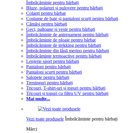
Îmbrăcăminte pentru bărbați
Bluze, polaruri și pulovere pentru bărbați
Colanți pentru bărbat
Costume de baie și pantaloni scurți pentru bărbați
Cămăși pentru bărbați
Geci, paltoane și veste pentru bărbați
Îmbrăcăminte de antrenament pentru bărbați
Îmbrăcăminte de ploaie pentru bărbat
Îmbrăcăminte de trekking pentru bărbați
Îmbrăcăminte din lână merino pentru bărbați
Îmbrăcăminte termoactive pentru bărbați
Lenjerie sport pentru bărbați
Pantaloni pentru bărbați
Pantaloni scurți pentru bărbați
Salopete pentru bărbați
Treninguri pentru bărbați
Tricouri, T-shirt-uri și topuri pentru bărbați
Tricouri și topuri cu filtru UV pentru bărbați
Mai multe...
Vezi toate produsele
Îmbrăcăminte pentru bărbați
Mărci