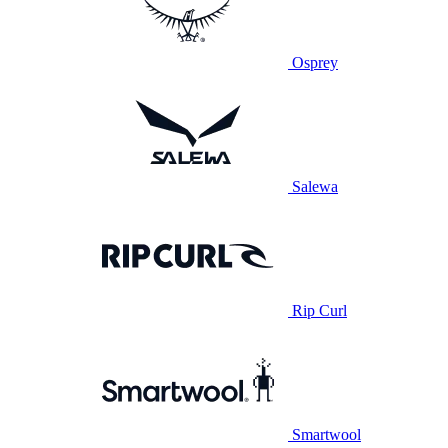
Osprey
Salewa
Rip Curl
Smartwool