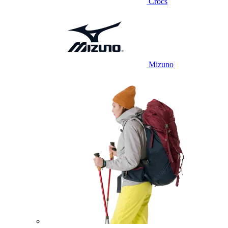
Crocs
Mizuno