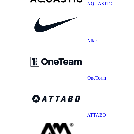
AQUASTIC
Nike
OneTeam
ATTABO