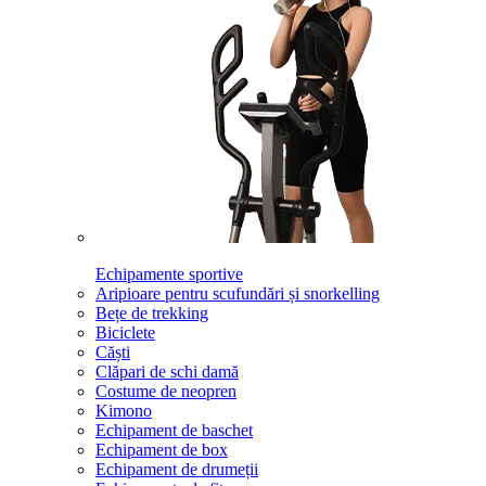
Echipamente sportive
Aripioare pentru scufundări și snorkelling
Bețe de trekking
Biciclete
Căști
Clăpari de schi damă
Costume de neopren
Kimono
Echipament de baschet
Echipament de box
Echipament de drumeții