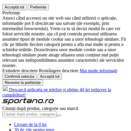
Acceptă tot
Preferințe
Preferințe
Atunci când accesezi un site web sau când utilizezi o aplicație,
informațiile pot fi descărcate sau salvate (de exemplu, prin
intermediul browserului). Vrem ca tu să decizi modul în care vei
folosi serviciile noastre, așa că poți controla personal utilizarea
anumitor tipuri de module cookie sau a unor tehnologii similare. Fă
clic pe titlurile fiecărei categorii pentru a afla mai multe și pentru a
schimba setările. Dezactivarea unor module cookie sau a unor
tehnologii similare poate atrage afișarea unui conținut mai puțin
relevant sau indisponibilitatea anumitor caracteristici ale serviciilor
noastre.
Extindere descriere
Restrângere descriere
Mai multe informații
Confirmă selecția
Acceptă tot
Revenire la preferințe
Descarcă aplicația pe telefon și obține 40 lei reducere la
cumpărături!
Căutați după produs, categorie sau marcă
Livrare de la 0 lei
30 de zile pentru retur