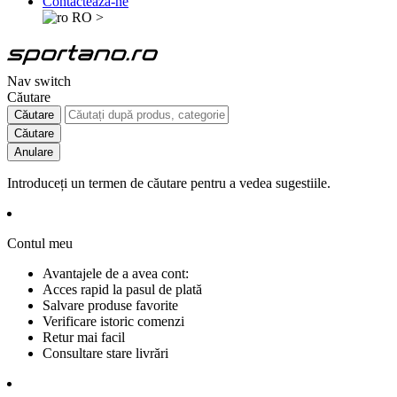
Contactează-ne
RO
>
Nav switch
Căutare
Căutare
Căutare
Anulare
Introduceți un termen de căutare pentru a vedea sugestiile.
Contul meu
Avantajele de a avea cont:
Acces rapid la pasul de plată
Salvare produse favorite
Verificare istoric comenzi
Retur mai facil
Consultare stare livrări