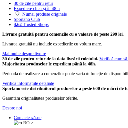
30 de zile pentru retur
Expediere chiar și în 48 h
Numai produse originale
Sportano Club
4.62
Trusted Shops
Livrare gratuită pentru comenzile cu o valoare de peste 299 lei.
Livrarea gratuită nu include expedierile cu volum mare.
Mai multe despre livrare
30 de zile pentru retur de la data livrării coletului.
Verifică cum să 
Majoritatea produselor le expediem până la 48h.
Perioada de realizare a comenzilor poate varia în funcție de disponibili
Verifică informațiile detaliate
Sportano este distribuitorul produselor a peste 600 de mărci de t
Garantăm originalitatea produselor oferite.
Despre noi
Contactează-ne
RO
>