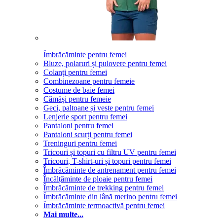
Îmbrăcăminte pentru femei
Bluze, polaruri și pulovere pentru femei
Colanți pentru femei
Combinezoane pentru femeie
Costume de baie femei
Cămăși pentru femeie
Geci, paltoane și veste pentru femei
Lenjerie sport pentru femei
Pantaloni pentru femei
Pantaloni scurți pentru femei
Treninguri pentru femei
Tricouri și topuri cu filtru UV pentru femei
Tricouri, T-shirt-uri și topuri pentru femei
Îmbrăcăminte de antrenament pentru femei
Încălțăminte de ploaie pentru femei
Îmbrăcăminte de trekking pentru femei
Îmbrăcăminte din lână merino pentru femei
Îmbrăcăminte termoactivă pentru femei
Mai multe...