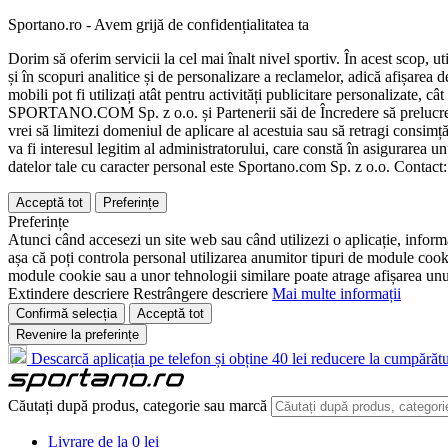
Sportano.ro - Avem grijă de confidențialitatea ta
Dorim să oferim servicii la cel mai înalt nivel sportiv. În acest scop, u
și în scopuri analitice și de personalizare a reclamelor, adică afișarea d
mobili pot fi utilizați atât pentru activități publicitare personalizate,
SPORTANO.COM Sp. z o.o. și Partenerii săi de Încredere să prelucreze d
vrei să limitezi domeniul de aplicare al acestuia sau să retragi consimț
va fi interesul legitim al administratorului, care constă în asigurarea unu
datelor tale cu caracter personal este Sportano.com Sp. z o.o. Contact
Acceptă tot
Preferințe
Preferințe
Atunci când accesezi un site web sau când utilizezi o aplicație, informa
așa că poți controla personal utilizarea anumitor tipuri de module cooki
module cookie sau a unor tehnologii similare poate atrage afișarea unui 
Extindere descriere
Restrângere descriere
Mai multe informații
Confirmă selecția
Acceptă tot
Revenire la preferințe
Descarcă aplicația pe telefon și obține 40 lei reducere la cumpărătu
Căutați după produs, categorie sau marcă
Livrare de la 0 lei