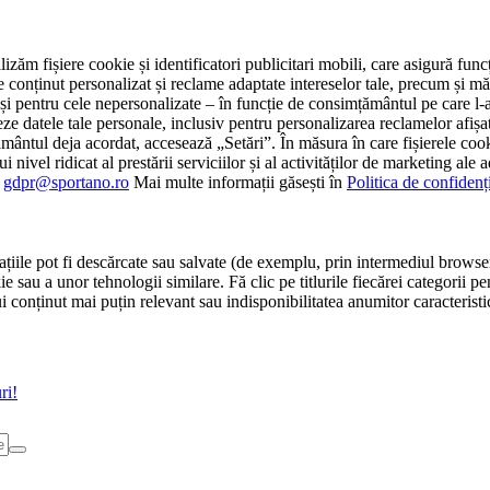
tilizăm fișiere cookie și identificatori publicitari mobili, care asigură fu
e conținut personalizat și reclame adaptate intereselor tale, precum și măsu
 cât și pentru cele nepersonalizate – în funcție de consimțământul pe care
atele tale personale, inclusiv pentru personalizarea reclamelor afișate
ământul deja acordat, accesează „Setări”. În măsura în care fișierele cook
i nivel ridicat al prestării serviciilor și al activităților de marketing ale
:
gdpr@sportano.ro
Mai multe informații găsești în
Politica de confidenț
țiile pot fi descărcate sau salvate (de exemplu, prin intermediul browser
e sau a unor tehnologii similare. Fă clic pe titlurile fiecărei categorii p
conținut mai puțin relevant sau indisponibilitatea anumitor caracteristici
ri!