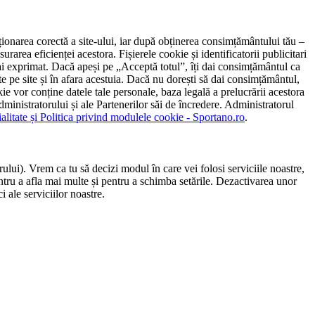
ncționarea corectă a site-ului, iar după obținerea consimțământului tău –
rarea eficienței acestora. Fișierele cookie și identificatorii publicitari
 l-ai exprimat. Dacă apeși pe „Acceptă totul”, îți dai consimțământul ca
 pe site și în afara acestuia. Dacă nu dorești să dai consimțământul,
ie vor conține datele tale personale, baza legală a prelucrării acestora
 administratorului și ale Partenerilor săi de încredere. Administratorul
ialitate și Politica privind modulele cookie - Sportano.ro
.
ului). Vrem ca tu să decizi modul în care vei folosi serviciile noastre,
entru a afla mai multe și pentru a schimba setările. Dezactivarea unor
 ale serviciilor noastre.