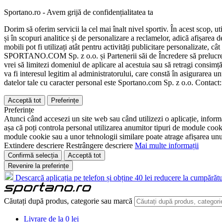
Sportano.ro - Avem grijă de confidențialitatea ta
Dorim să oferim servicii la cel mai înalt nivel sportiv. În acest scop, u
și în scopuri analitice și de personalizare a reclamelor, adică afișarea d
mobili pot fi utilizați atât pentru activități publicitare personalizate,
SPORTANO.COM Sp. z o.o. și Partenerii săi de Încredere să prelucreze d
vrei să limitezi domeniul de aplicare al acestuia sau să retragi consimț
va fi interesul legitim al administratorului, care constă în asigurarea unu
datelor tale cu caracter personal este Sportano.com Sp. z o.o. Contact
Acceptă tot
Preferințe
Preferințe
Atunci când accesezi un site web sau când utilizezi o aplicație, informa
așa că poți controla personal utilizarea anumitor tipuri de module cooki
module cookie sau a unor tehnologii similare poate atrage afișarea unui 
Extindere descriere
Restrângere descriere
Mai multe informații
Confirmă selecția
Acceptă tot
Revenire la preferințe
Descarcă aplicația pe telefon și obține 40 lei reducere la cumpărătu
Căutați după produs, categorie sau marcă
Livrare de la 0 lei