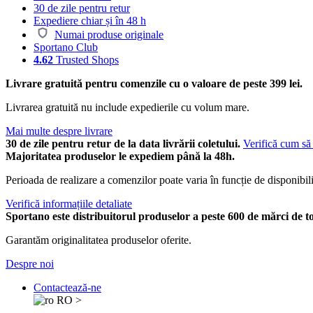
30 de zile pentru retur
Expediere chiar și în 48 h
Numai produse originale
Sportano Club
4.62
Trusted Shops
Livrare gratuită pentru comenzile cu o valoare de peste 399 lei.
Livrarea gratuită nu include expedierile cu volum mare.
Mai multe despre livrare
30 de zile pentru retur de la data livrării coletului.
Verifică cum să 
Majoritatea produselor le expediem până la 48h.
Perioada de realizare a comenzilor poate varia în funcție de disponibili
Verifică informațiile detaliate
Sportano este distribuitorul produselor a peste 600 de mărci de t
Garantăm originalitatea produselor oferite.
Despre noi
Contactează-ne
RO
>