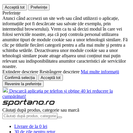
Acceptă tot
Preferințe
Preferințe
Atunci când accesezi un site web sau când utilizezi o aplicație,
informațiile pot fi descărcate sau salvate (de exemplu, prin
intermediul browserului). Vrem ca tu să decizi modul în care vei
folosi serviciile noastre, așa că poți controla personal utilizarea
anumitor tipuri de module cookie sau a unor tehnologii similare. Fă
clic pe titlurile fiecărei categorii pentru a afla mai multe și pentru a
schimba setările. Dezactivarea unor module cookie sau a unor
tehnologii similare poate atrage afișarea unui conținut mai puțin
relevant sau indisponibilitatea anumitor caracteristici ale serviciilor
noastre.
Extindere descriere
Restrângere descriere
Mai multe informații
Confirmă selecția
Acceptă tot
Revenire la preferințe
Descarcă aplicația pe telefon și obține 40 lei reducere la
cumpărături!
Căutați după produs, categorie sau marcă
Livrare de la 0 lei
30 de zile pentru retur