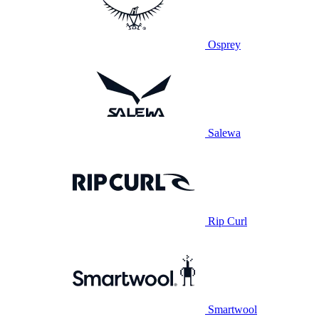
Osprey
Salewa
Rip Curl
Smartwool