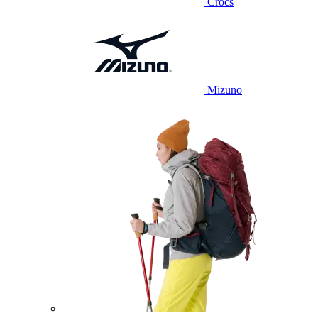
Crocs
Mizuno