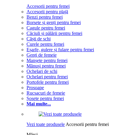
Accesorii pentru femei
Accesorii pentru plajă
Benzi pentru femei
Borsete și genți pentru femei
Cagule pentru femei
Căciuli și pălării pentru femei
Căști de schi
Curele pentru femei
Eșarfe, gulere și fulare pentru femei
Genți de femeie
Manșete pentru femei
Mănuși pentru femei
Ochelari de schi
Ochelari pentru femei
Portofele pentru femei
Prosoape
Rucsacuri de femeie
Șosete pentru femei
Mai multe...
Vezi toate produsele
Accesorii pentru femei
Mărci