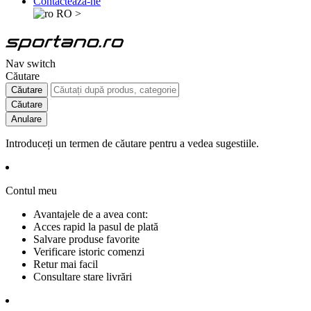
Contactează-ne
RO
>
Nav switch
Căutare
Căutare
Căutare
Anulare
Introduceți un termen de căutare pentru a vedea sugestiile.
Contul meu
Avantajele de a avea cont:
Acces rapid la pasul de plată
Salvare produse favorite
Verificare istoric comenzi
Retur mai facil
Consultare stare livrări