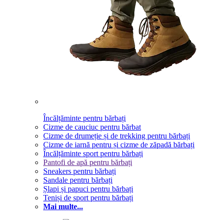
Încălțăminte pentru bărbați
Cizme de cauciuc pentru bărbat
Cizme de drumeție și de trekking pentru bărbați
Cizme de iarnă pentru și cizme de zăpadă bărbați
Încălțăminte sport pentru bărbați
Pantofi de apă pentru bărbați
Sneakers pentru bărbați
Sandale pentru bărbați
Șlapi și papuci pentru bărbați
Teniși de sport pentru bărbați
Mai multe...