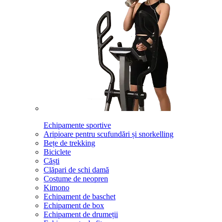
Echipamente sportive
Aripioare pentru scufundări și snorkelling
Bețe de trekking
Biciclete
Căști
Clăpari de schi damă
Costume de neopren
Kimono
Echipament de baschet
Echipament de box
Echipament de drumeții