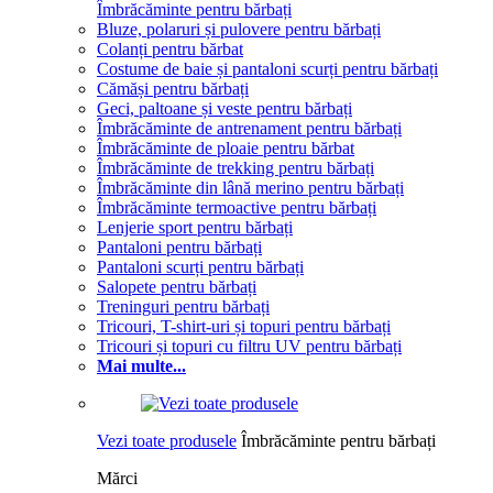
Îmbrăcăminte pentru bărbați
Bluze, polaruri și pulovere pentru bărbați
Colanți pentru bărbat
Costume de baie și pantaloni scurți pentru bărbați
Cămăși pentru bărbați
Geci, paltoane și veste pentru bărbați
Îmbrăcăminte de antrenament pentru bărbați
Îmbrăcăminte de ploaie pentru bărbat
Îmbrăcăminte de trekking pentru bărbați
Îmbrăcăminte din lână merino pentru bărbați
Îmbrăcăminte termoactive pentru bărbați
Lenjerie sport pentru bărbați
Pantaloni pentru bărbați
Pantaloni scurți pentru bărbați
Salopete pentru bărbați
Treninguri pentru bărbați
Tricouri, T-shirt-uri și topuri pentru bărbați
Tricouri și topuri cu filtru UV pentru bărbați
Mai multe...
Vezi toate produsele
Îmbrăcăminte pentru bărbați
Mărci