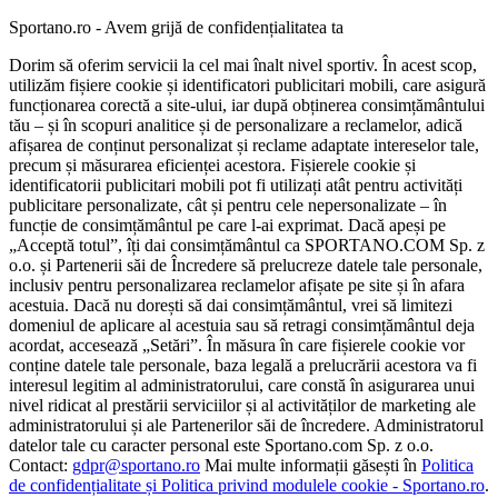
Sportano.ro - Avem grijă de confidențialitatea ta
Dorim să oferim servicii la cel mai înalt nivel sportiv. În acest scop,
utilizăm fișiere cookie și identificatori publicitari mobili, care asigură
funcționarea corectă a site-ului, iar după obținerea consimțământului
tău – și în scopuri analitice și de personalizare a reclamelor, adică
afișarea de conținut personalizat și reclame adaptate intereselor tale,
precum și măsurarea eficienței acestora. Fișierele cookie și
identificatorii publicitari mobili pot fi utilizați atât pentru activități
publicitare personalizate, cât și pentru cele nepersonalizate – în
funcție de consimțământul pe care l-ai exprimat. Dacă apeși pe
„Acceptă totul”, îți dai consimțământul ca SPORTANO.COM Sp. z
o.o. și Partenerii săi de Încredere să prelucreze datele tale personale,
inclusiv pentru personalizarea reclamelor afișate pe site și în afara
acestuia. Dacă nu dorești să dai consimțământul, vrei să limitezi
domeniul de aplicare al acestuia sau să retragi consimțământul deja
acordat, accesează „Setări”. În măsura în care fișierele cookie vor
conține datele tale personale, baza legală a prelucrării acestora va fi
interesul legitim al administratorului, care constă în asigurarea unui
nivel ridicat al prestării serviciilor și al activităților de marketing ale
administratorului și ale Partenerilor săi de încredere. Administratorul
datelor tale cu caracter personal este Sportano.com Sp. z o.o.
Contact:
gdpr@sportano.ro
Mai multe informații găsești în
Politica
de confidențialitate și Politica privind modulele cookie - Sportano.ro
.