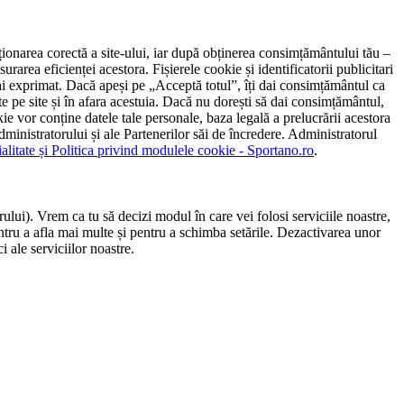
ncționarea corectă a site-ului, iar după obținerea consimțământului tău –
rarea eficienței acestora. Fișierele cookie și identificatorii publicitari
 l-ai exprimat. Dacă apeși pe „Acceptă totul”, îți dai consimțământul ca
 pe site și în afara acestuia. Dacă nu dorești să dai consimțământul,
ie vor conține datele tale personale, baza legală a prelucrării acestora
 administratorului și ale Partenerilor săi de încredere. Administratorul
ialitate și Politica privind modulele cookie - Sportano.ro
.
ului). Vrem ca tu să decizi modul în care vei folosi serviciile noastre,
entru a afla mai multe și pentru a schimba setările. Dezactivarea unor
 ale serviciilor noastre.