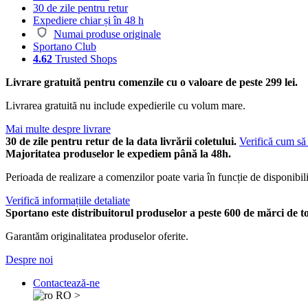
30 de zile pentru retur
Expediere chiar și în 48 h
Numai produse originale
Sportano Club
4.62
Trusted Shops
Livrare gratuită pentru comenzile cu o valoare de peste 299 lei.
Livrarea gratuită nu include expedierile cu volum mare.
Mai multe despre livrare
30 de zile pentru retur de la data livrării coletului.
Verifică cum să 
Majoritatea produselor le expediem până la 48h.
Perioada de realizare a comenzilor poate varia în funcție de disponibili
Verifică informațiile detaliate
Sportano este distribuitorul produselor a peste 600 de mărci de t
Garantăm originalitatea produselor oferite.
Despre noi
Contactează-ne
RO
>