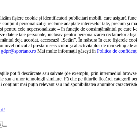
tilizăm fișiere cookie și identificatori publicitari mobili, care asigură fu
e conținut personalizat și reclame adaptate intereselor tale, precum și măsu
 cât și pentru cele nepersonalizate – în funcție de consimțământul pe care
atele tale personale, inclusiv pentru personalizarea reclamelor afișate
ământul deja acordat, accesează „Setări”. În măsura în care fișierele cook
i nivel ridicat al prestării serviciilor și al activităților de marketing ale
:
gdpr@sportano.ro
Mai multe informații găsești în
Politica de confidenț
țiile pot fi descărcate sau salvate (de exemplu, prin intermediul browser
e sau a unor tehnologii similare. Fă clic pe titlurile fiecărei categorii p
conținut mai puțin relevant sau indisponibilitatea anumitor caracteristici
ri!