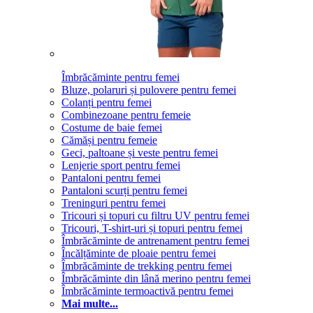
Îmbrăcăminte pentru femei
Bluze, polaruri și pulovere pentru femei
Colanți pentru femei
Combinezoane pentru femeie
Costume de baie femei
Cămăși pentru femeie
Geci, paltoane și veste pentru femei
Lenjerie sport pentru femei
Pantaloni pentru femei
Pantaloni scurți pentru femei
Treninguri pentru femei
Tricouri și topuri cu filtru UV pentru femei
Tricouri, T-shirt-uri și topuri pentru femei
Îmbrăcăminte de antrenament pentru femei
Încălțăminte de ploaie pentru femei
Îmbrăcăminte de trekking pentru femei
Îmbrăcăminte din lână merino pentru femei
Îmbrăcăminte termoactivă pentru femei
Mai multe...