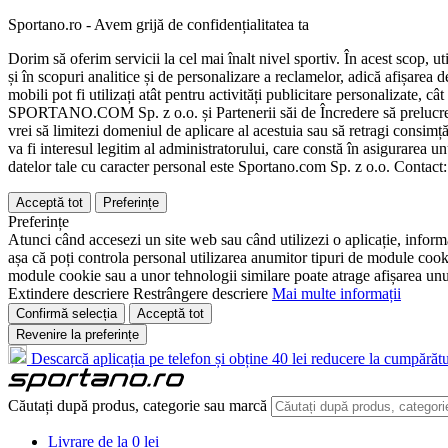
Sportano.ro - Avem grijă de confidențialitatea ta
Dorim să oferim servicii la cel mai înalt nivel sportiv. În acest scop, u
și în scopuri analitice și de personalizare a reclamelor, adică afișarea d
mobili pot fi utilizați atât pentru activități publicitare personalizate,
SPORTANO.COM Sp. z o.o. și Partenerii săi de Încredere să prelucreze d
vrei să limitezi domeniul de aplicare al acestuia sau să retragi consimț
va fi interesul legitim al administratorului, care constă în asigurarea unu
datelor tale cu caracter personal este Sportano.com Sp. z o.o. Contact
Acceptă tot
Preferințe
Preferințe
Atunci când accesezi un site web sau când utilizezi o aplicație, informa
așa că poți controla personal utilizarea anumitor tipuri de module cooki
module cookie sau a unor tehnologii similare poate atrage afișarea unui 
Extindere descriere
Restrângere descriere
Mai multe informații
Confirmă selecția
Acceptă tot
Revenire la preferințe
Descarcă aplicația pe telefon și obține 40 lei reducere la cumpărătu
Căutați după produs, categorie sau marcă
Livrare de la 0 lei