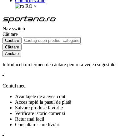
Contactează-ne
RO
>
Nav switch
Căutare
Căutare
Căutare
Anulare
Introduceți un termen de căutare pentru a vedea sugestiile.
Contul meu
Avantajele de a avea cont:
Acces rapid la pasul de plată
Salvare produse favorite
Verificare istoric comenzi
Retur mai facil
Consultare stare livrări