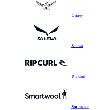
Osprey
Salewa
Rip Curl
Smartwool