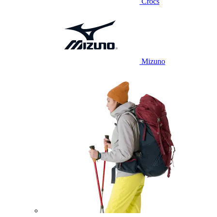
Crocs
Mizuno