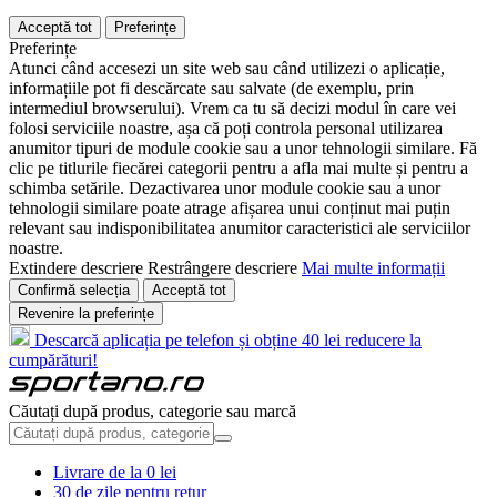
Acceptă tot
Preferințe
Preferințe
Atunci când accesezi un site web sau când utilizezi o aplicație,
informațiile pot fi descărcate sau salvate (de exemplu, prin
intermediul browserului). Vrem ca tu să decizi modul în care vei
folosi serviciile noastre, așa că poți controla personal utilizarea
anumitor tipuri de module cookie sau a unor tehnologii similare. Fă
clic pe titlurile fiecărei categorii pentru a afla mai multe și pentru a
schimba setările. Dezactivarea unor module cookie sau a unor
tehnologii similare poate atrage afișarea unui conținut mai puțin
relevant sau indisponibilitatea anumitor caracteristici ale serviciilor
noastre.
Extindere descriere
Restrângere descriere
Mai multe informații
Confirmă selecția
Acceptă tot
Revenire la preferințe
Descarcă aplicația pe telefon și obține 40 lei reducere la
cumpărături!
Căutați după produs, categorie sau marcă
Livrare de la 0 lei
30 de zile pentru retur