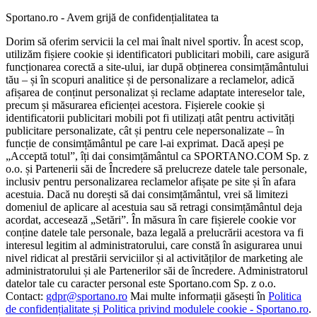
Sportano.ro - Avem grijă de confidențialitatea ta
Dorim să oferim servicii la cel mai înalt nivel sportiv. În acest scop,
utilizăm fișiere cookie și identificatori publicitari mobili, care asigură
funcționarea corectă a site-ului, iar după obținerea consimțământului
tău – și în scopuri analitice și de personalizare a reclamelor, adică
afișarea de conținut personalizat și reclame adaptate intereselor tale,
precum și măsurarea eficienței acestora. Fișierele cookie și
identificatorii publicitari mobili pot fi utilizați atât pentru activități
publicitare personalizate, cât și pentru cele nepersonalizate – în
funcție de consimțământul pe care l-ai exprimat. Dacă apeși pe
„Acceptă totul”, îți dai consimțământul ca SPORTANO.COM Sp. z
o.o. și Partenerii săi de Încredere să prelucreze datele tale personale,
inclusiv pentru personalizarea reclamelor afișate pe site și în afara
acestuia. Dacă nu dorești să dai consimțământul, vrei să limitezi
domeniul de aplicare al acestuia sau să retragi consimțământul deja
acordat, accesează „Setări”. În măsura în care fișierele cookie vor
conține datele tale personale, baza legală a prelucrării acestora va fi
interesul legitim al administratorului, care constă în asigurarea unui
nivel ridicat al prestării serviciilor și al activităților de marketing ale
administratorului și ale Partenerilor săi de încredere. Administratorul
datelor tale cu caracter personal este Sportano.com Sp. z o.o.
Contact:
gdpr@sportano.ro
Mai multe informații găsești în
Politica
de confidențialitate și Politica privind modulele cookie - Sportano.ro
.