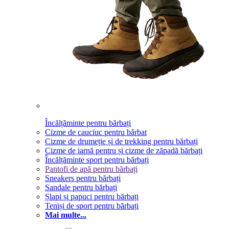
Încălțăminte pentru bărbați
Cizme de cauciuc pentru bărbat
Cizme de drumeție și de trekking pentru bărbați
Cizme de iarnă pentru și cizme de zăpadă bărbați
Încălțăminte sport pentru bărbați
Pantofi de apă pentru bărbați
Sneakers pentru bărbați
Sandale pentru bărbați
Șlapi și papuci pentru bărbați
Teniși de sport pentru bărbați
Mai multe...