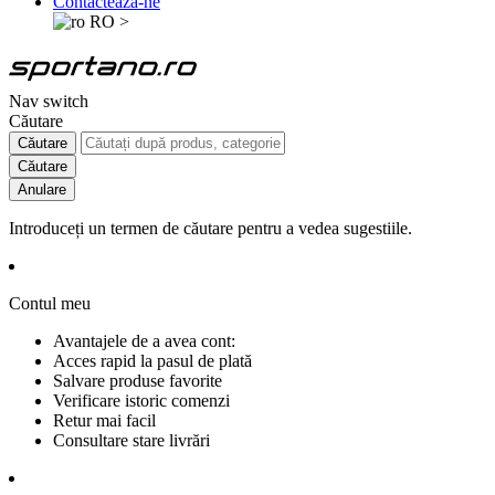
Contactează-ne
RO
>
Nav switch
Căutare
Căutare
Căutare
Anulare
Introduceți un termen de căutare pentru a vedea sugestiile.
Contul meu
Avantajele de a avea cont:
Acces rapid la pasul de plată
Salvare produse favorite
Verificare istoric comenzi
Retur mai facil
Consultare stare livrări