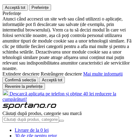
Acceptă tot
Preferințe
Preferințe
Atunci când accesezi un site web sau când utilizezi o aplicație,
informațiile pot fi descărcate sau salvate (de exemplu, prin
intermediul browserului). Vrem ca tu să decizi modul în care vei
folosi serviciile noastre, așa că poți controla personal utilizarea
anumitor tipuri de module cookie sau a unor tehnologii similare. Fă
clic pe titlurile fiecărei categorii pentru a afla mai multe și pentru a
schimba setările. Dezactivarea unor module cookie sau a unor
tehnologii similare poate atrage afișarea unui conținut mai puțin
relevant sau indisponibilitatea anumitor caracteristici ale serviciilor
noastre.
Extindere descriere
Restrângere descriere
Mai multe informații
Confirmă selecția
Acceptă tot
Revenire la preferințe
Descarcă aplicația pe telefon și obține 40 lei reducere la
cumpărături!
Căutați după produs, categorie sau marcă
Livrare de la 0 lei
30 de zile pentru retur