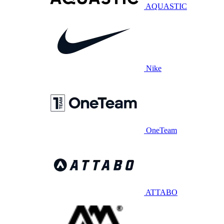
AQUASTIC
Nike
OneTeam
ATTABO