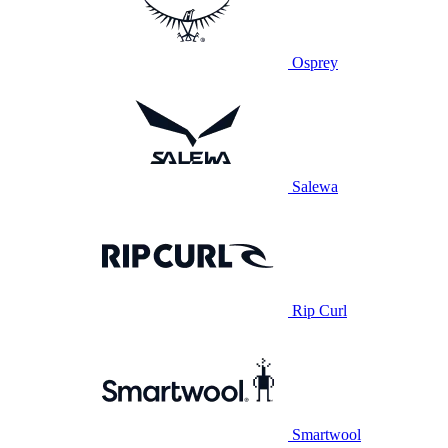
Osprey
Salewa
Rip Curl
Smartwool