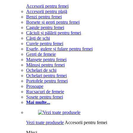
Accesorii pentru femei
Accesorii pentru plajă
Benzi pentru femei
Borsete și genți pentru femei
Cagule pentru femei
Căciuli și pălării pentru femei
Căști de schi
Curele pentru femei
Eșarfe, gulere și fulare pentru femei
Genți de femeie
Manșete pentru femei
Mănuși pentru femei
Ochelari de schi
Ochelari pentru femei
Portofele pentru femei
Prosoape
Rucsacuri de femeie
Șosete pentru femei
Mai multe...
Vezi toate produsele
Accesorii pentru femei
Mărci