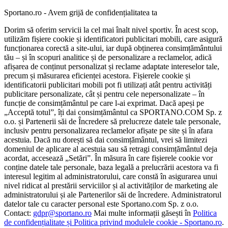
Sportano.ro - Avem grijă de confidențialitatea ta
Dorim să oferim servicii la cel mai înalt nivel sportiv. În acest scop,
utilizăm fișiere cookie și identificatori publicitari mobili, care asigură
funcționarea corectă a site-ului, iar după obținerea consimțământului
tău – și în scopuri analitice și de personalizare a reclamelor, adică
afișarea de conținut personalizat și reclame adaptate intereselor tale,
precum și măsurarea eficienței acestora. Fișierele cookie și
identificatorii publicitari mobili pot fi utilizați atât pentru activități
publicitare personalizate, cât și pentru cele nepersonalizate – în
funcție de consimțământul pe care l-ai exprimat. Dacă apeși pe
„Acceptă totul”, îți dai consimțământul ca SPORTANO.COM Sp. z
o.o. și Partenerii săi de Încredere să prelucreze datele tale personale,
inclusiv pentru personalizarea reclamelor afișate pe site și în afara
acestuia. Dacă nu dorești să dai consimțământul, vrei să limitezi
domeniul de aplicare al acestuia sau să retragi consimțământul deja
acordat, accesează „Setări”. În măsura în care fișierele cookie vor
conține datele tale personale, baza legală a prelucrării acestora va fi
interesul legitim al administratorului, care constă în asigurarea unui
nivel ridicat al prestării serviciilor și al activităților de marketing ale
administratorului și ale Partenerilor săi de încredere. Administratorul
datelor tale cu caracter personal este Sportano.com Sp. z o.o.
Contact:
gdpr@sportano.ro
Mai multe informații găsești în
Politica
de confidențialitate și Politica privind modulele cookie - Sportano.ro
.