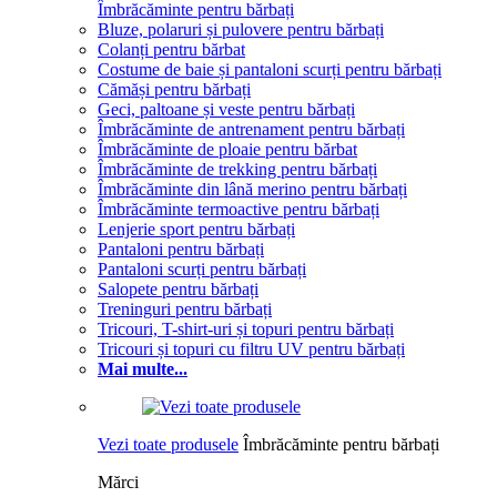
Îmbrăcăminte pentru bărbați
Bluze, polaruri și pulovere pentru bărbați
Colanți pentru bărbat
Costume de baie și pantaloni scurți pentru bărbați
Cămăși pentru bărbați
Geci, paltoane și veste pentru bărbați
Îmbrăcăminte de antrenament pentru bărbați
Îmbrăcăminte de ploaie pentru bărbat
Îmbrăcăminte de trekking pentru bărbați
Îmbrăcăminte din lână merino pentru bărbați
Îmbrăcăminte termoactive pentru bărbați
Lenjerie sport pentru bărbați
Pantaloni pentru bărbați
Pantaloni scurți pentru bărbați
Salopete pentru bărbați
Treninguri pentru bărbați
Tricouri, T-shirt-uri și topuri pentru bărbați
Tricouri și topuri cu filtru UV pentru bărbați
Mai multe...
Vezi toate produsele
Îmbrăcăminte pentru bărbați
Mărci