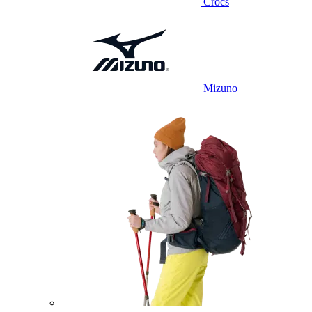
Crocs
Mizuno