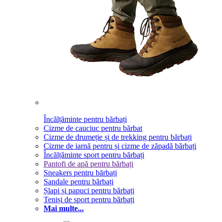
Încălțăminte pentru bărbați
Cizme de cauciuc pentru bărbat
Cizme de drumeție și de trekking pentru bărbați
Cizme de iarnă pentru și cizme de zăpadă bărbați
Încălțăminte sport pentru bărbați
Pantofi de apă pentru bărbați
Sneakers pentru bărbați
Sandale pentru bărbați
Șlapi și papuci pentru bărbați
Teniși de sport pentru bărbați
Mai multe...