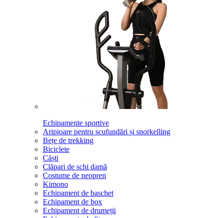
Echipamente sportive
Aripioare pentru scufundări și snorkelling
Bețe de trekking
Biciclete
Căști
Clăpari de schi damă
Costume de neopren
Kimono
Echipament de baschet
Echipament de box
Echipament de drumeții