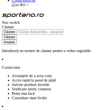
Contactează-ne
RO
>
Nav switch
Căutare
Căutare
Căutare
Anulare
Introduceți un termen de căutare pentru a vedea sugestiile.
Contul meu
Avantajele de a avea cont:
Acces rapid la pasul de plată
Salvare produse favorite
Verificare istoric comenzi
Retur mai facil
Consultare stare livrări