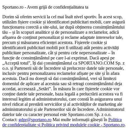
Sportano.ro - Avem grijă de confidențialitatea ta
Dorim să oferim servicii la cel mai înalt nivel sportiv. În acest scop,
utilizăm fișiere cookie și identificatori publicitari mobili, care asigură
funcționarea corectă a site-ului, iar după obținerea consimțământului
tău – și în scopuri analitice și de personalizare a reclamelor, adică
afișarea de conținut personalizat și reclame adaptate intereselor tale,
precum și măsurarea eficienței acestora. Fișierele cookie și
identificatorii publicitari mobili pot fi utilizați atât pentru activități
publicitare personalizate, cât și pentru cele nepersonalizate – în
funcție de consimțământul pe care l-ai exprimat. Dacă apeși pe
„Acceptă totul”, îți dai consimțământul ca SPORTANO.COM Sp. z
o.o. și Partenerii săi de Încredere să prelucreze datele tale personale,
inclusiv pentru personalizarea reclamelor afișate pe site și în afara
acestuia. Dacă nu dorești să dai consimțământul, vrei să limitezi
domeniul de aplicare al acestuia sau să retragi consimțământul deja
acordat, accesează „Setări”. În măsura în care fișierele cookie vor
conține datele tale personale, baza legală a prelucrării acestora va fi
interesul legitim al administratorului, care constă în asigurarea unui
nivel ridicat al prestării serviciilor și al activităților de marketing ale
administratorului și ale Partenerilor săi de încredere. Administratorul
datelor tale cu caracter personal este Sportano.com Sp. z o.o.
Contact:
gdpr@sportano.ro
Mai multe informații găsești în
Politica
de confidențialitate și Politica privind modulele cookie - Sportano.ro
.