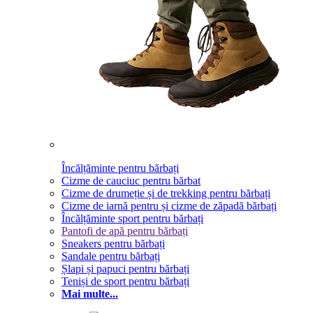
Încălțăminte pentru bărbați
Cizme de cauciuc pentru bărbat
Cizme de drumeție și de trekking pentru bărbați
Cizme de iarnă pentru și cizme de zăpadă bărbați
Încălțăminte sport pentru bărbați
Pantofi de apă pentru bărbați
Sneakers pentru bărbați
Sandale pentru bărbați
Șlapi și papuci pentru bărbați
Teniși de sport pentru bărbați
Mai multe...