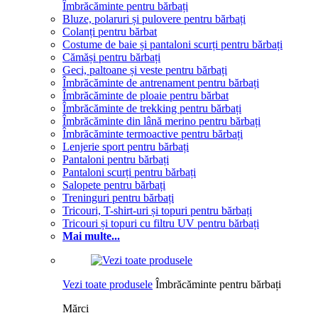
Îmbrăcăminte pentru bărbați
Bluze, polaruri și pulovere pentru bărbați
Colanți pentru bărbat
Costume de baie și pantaloni scurți pentru bărbați
Cămăși pentru bărbați
Geci, paltoane și veste pentru bărbați
Îmbrăcăminte de antrenament pentru bărbați
Îmbrăcăminte de ploaie pentru bărbat
Îmbrăcăminte de trekking pentru bărbați
Îmbrăcăminte din lână merino pentru bărbați
Îmbrăcăminte termoactive pentru bărbați
Lenjerie sport pentru bărbați
Pantaloni pentru bărbați
Pantaloni scurți pentru bărbați
Salopete pentru bărbați
Treninguri pentru bărbați
Tricouri, T-shirt-uri și topuri pentru bărbați
Tricouri și topuri cu filtru UV pentru bărbați
Mai multe...
Vezi toate produsele
Îmbrăcăminte pentru bărbați
Mărci