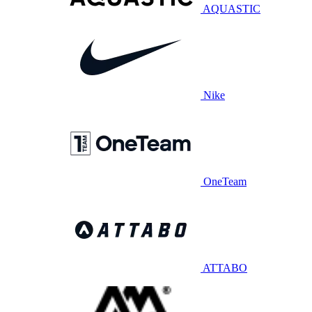
AQUASTIC
Nike
OneTeam
ATTABO