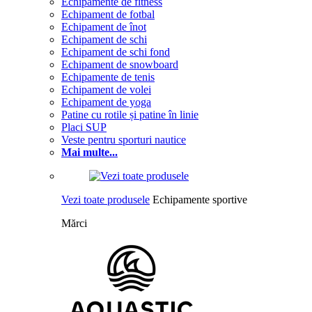
Echipamente de fitness
Echipament de fotbal
Echipament de înot
Echipament de schi
Echipament de schi fond
Echipament de snowboard
Echipamente de tenis
Echipament de volei
Echipament de yoga
Patine cu rotile și patine în linie
Placi SUP
Veste pentru sporturi nautice
Mai multe...
Vezi toate produsele
Echipamente sportive
Mărci