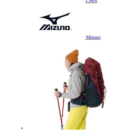
Crocs
Mizuno