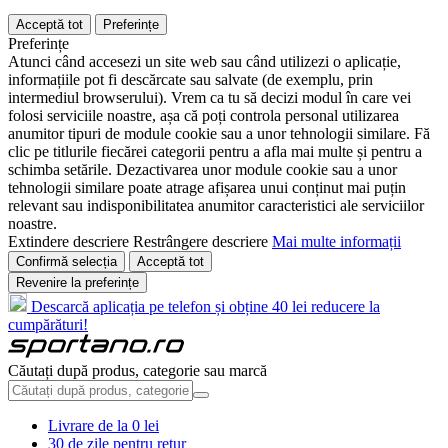
Acceptă tot
Preferințe
Preferințe
Atunci când accesezi un site web sau când utilizezi o aplicație,
informațiile pot fi descărcate sau salvate (de exemplu, prin
intermediul browserului). Vrem ca tu să decizi modul în care vei
folosi serviciile noastre, așa că poți controla personal utilizarea
anumitor tipuri de module cookie sau a unor tehnologii similare. Fă
clic pe titlurile fiecărei categorii pentru a afla mai multe și pentru a
schimba setările. Dezactivarea unor module cookie sau a unor
tehnologii similare poate atrage afișarea unui conținut mai puțin
relevant sau indisponibilitatea anumitor caracteristici ale serviciilor
noastre.
Extindere descriere
Restrângere descriere
Mai multe informații
Confirmă selecția
Acceptă tot
Revenire la preferințe
Descarcă aplicația pe telefon și obține 40 lei reducere la
cumpărături!
Căutați după produs, categorie sau marcă
Livrare de la 0 lei
30 de zile pentru retur