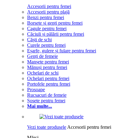
Accesorii pentru femei
Accesorii pentru plajă
Benzi pentru femei
Borsete și genți pentru femei
Cagule pentru femei
Căciuli și pălării pentru femei
Căști de schi
Curele pentru femei
Eșarfe, gulere și fulare pentru femei
Genți de femeie
Manșete pentru femei
Mănuși pentru femei
Ochelari de schi
Ochelari pentru femei
Portofele pentru femei
Prosoape
Rucsacuri de femeie
Șosete pentru femei
Mai multe...
Vezi toate produsele
Accesorii pentru femei
Mărci