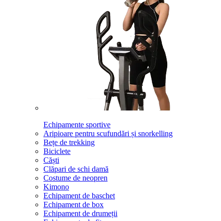
Echipamente sportive
Aripioare pentru scufundări și snorkelling
Bețe de trekking
Biciclete
Căști
Clăpari de schi damă
Costume de neopren
Kimono
Echipament de baschet
Echipament de box
Echipament de drumeții