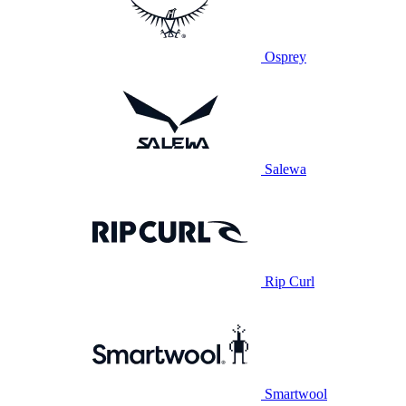
Osprey
Salewa
Rip Curl
Smartwool