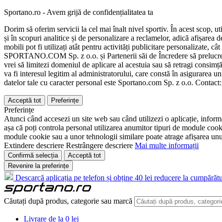
Sportano.ro - Avem grijă de confidențialitatea ta
Dorim să oferim servicii la cel mai înalt nivel sportiv. În acest scop, u
și în scopuri analitice și de personalizare a reclamelor, adică afișarea d
mobili pot fi utilizați atât pentru activități publicitare personalizate,
SPORTANO.COM Sp. z o.o. și Partenerii săi de Încredere să prelucreze d
vrei să limitezi domeniul de aplicare al acestuia sau să retragi consimț
va fi interesul legitim al administratorului, care constă în asigurarea unu
datelor tale cu caracter personal este Sportano.com Sp. z o.o. Contact
Acceptă tot
Preferințe
Preferințe
Atunci când accesezi un site web sau când utilizezi o aplicație, informa
așa că poți controla personal utilizarea anumitor tipuri de module cooki
module cookie sau a unor tehnologii similare poate atrage afișarea unui 
Extindere descriere
Restrângere descriere
Mai multe informații
Confirmă selecția
Acceptă tot
Revenire la preferințe
Descarcă aplicația pe telefon și obține 40 lei reducere la cumpărătu
Căutați după produs, categorie sau marcă
Livrare de la 0 lei