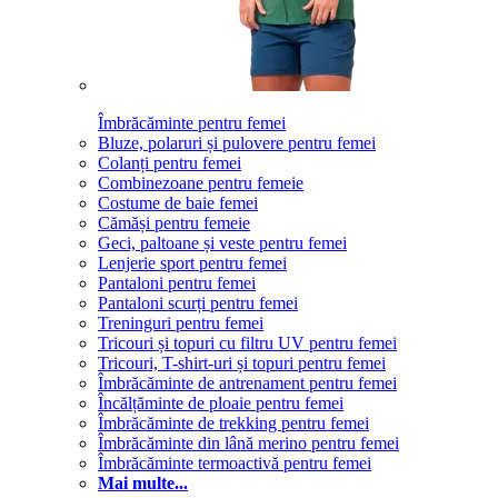
Îmbrăcăminte pentru femei
Bluze, polaruri și pulovere pentru femei
Colanți pentru femei
Combinezoane pentru femeie
Costume de baie femei
Cămăși pentru femeie
Geci, paltoane și veste pentru femei
Lenjerie sport pentru femei
Pantaloni pentru femei
Pantaloni scurți pentru femei
Treninguri pentru femei
Tricouri și topuri cu filtru UV pentru femei
Tricouri, T-shirt-uri și topuri pentru femei
Îmbrăcăminte de antrenament pentru femei
Încălțăminte de ploaie pentru femei
Îmbrăcăminte de trekking pentru femei
Îmbrăcăminte din lână merino pentru femei
Îmbrăcăminte termoactivă pentru femei
Mai multe...