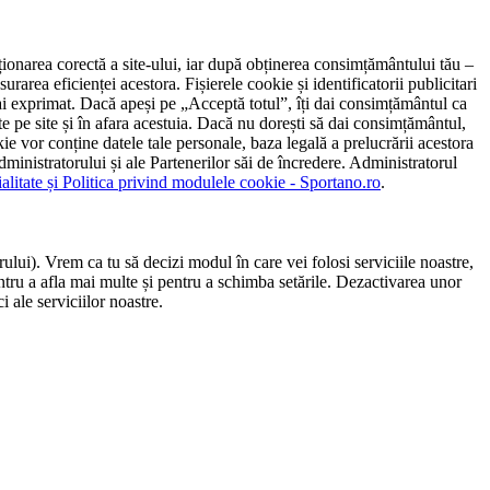
ncționarea corectă a site-ului, iar după obținerea consimțământului tău –
rarea eficienței acestora. Fișierele cookie și identificatorii publicitari
 l-ai exprimat. Dacă apeși pe „Acceptă totul”, îți dai consimțământul ca
 pe site și în afara acestuia. Dacă nu dorești să dai consimțământul,
ie vor conține datele tale personale, baza legală a prelucrării acestora
 administratorului și ale Partenerilor săi de încredere. Administratorul
ialitate și Politica privind modulele cookie - Sportano.ro
.
ului). Vrem ca tu să decizi modul în care vei folosi serviciile noastre,
entru a afla mai multe și pentru a schimba setările. Dezactivarea unor
 ale serviciilor noastre.