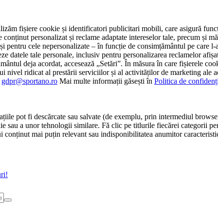
tilizăm fișiere cookie și identificatori publicitari mobili, care asigură fu
e conținut personalizat și reclame adaptate intereselor tale, precum și măsu
 cât și pentru cele nepersonalizate – în funcție de consimțământul pe care
atele tale personale, inclusiv pentru personalizarea reclamelor afișate
ământul deja acordat, accesează „Setări”. În măsura în care fișierele cook
i nivel ridicat al prestării serviciilor și al activităților de marketing ale
:
gdpr@sportano.ro
Mai multe informații găsești în
Politica de confidenț
țiile pot fi descărcate sau salvate (de exemplu, prin intermediul browser
e sau a unor tehnologii similare. Fă clic pe titlurile fiecărei categorii p
conținut mai puțin relevant sau indisponibilitatea anumitor caracteristici
ri!