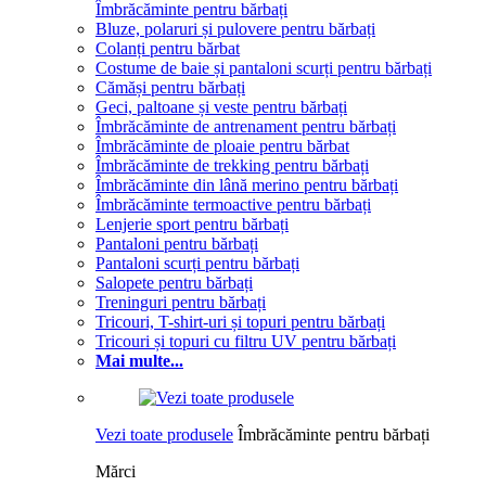
Îmbrăcăminte pentru bărbați
Bluze, polaruri și pulovere pentru bărbați
Colanți pentru bărbat
Costume de baie și pantaloni scurți pentru bărbați
Cămăși pentru bărbați
Geci, paltoane și veste pentru bărbați
Îmbrăcăminte de antrenament pentru bărbați
Îmbrăcăminte de ploaie pentru bărbat
Îmbrăcăminte de trekking pentru bărbați
Îmbrăcăminte din lână merino pentru bărbați
Îmbrăcăminte termoactive pentru bărbați
Lenjerie sport pentru bărbați
Pantaloni pentru bărbați
Pantaloni scurți pentru bărbați
Salopete pentru bărbați
Treninguri pentru bărbați
Tricouri, T-shirt-uri și topuri pentru bărbați
Tricouri și topuri cu filtru UV pentru bărbați
Mai multe...
Vezi toate produsele
Îmbrăcăminte pentru bărbați
Mărci