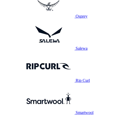
Osprey
Salewa
Rip Curl
Smartwool