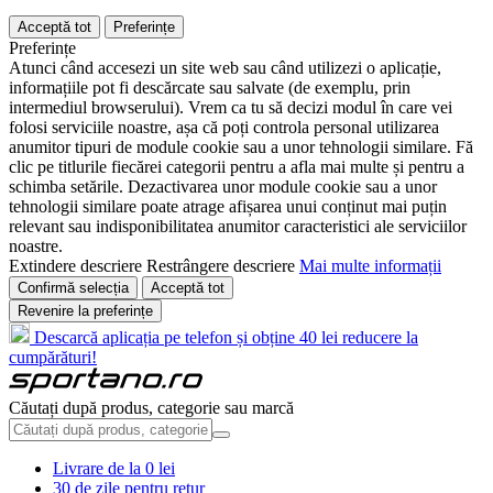
Acceptă tot
Preferințe
Preferințe
Atunci când accesezi un site web sau când utilizezi o aplicație,
informațiile pot fi descărcate sau salvate (de exemplu, prin
intermediul browserului). Vrem ca tu să decizi modul în care vei
folosi serviciile noastre, așa că poți controla personal utilizarea
anumitor tipuri de module cookie sau a unor tehnologii similare. Fă
clic pe titlurile fiecărei categorii pentru a afla mai multe și pentru a
schimba setările. Dezactivarea unor module cookie sau a unor
tehnologii similare poate atrage afișarea unui conținut mai puțin
relevant sau indisponibilitatea anumitor caracteristici ale serviciilor
noastre.
Extindere descriere
Restrângere descriere
Mai multe informații
Confirmă selecția
Acceptă tot
Revenire la preferințe
Descarcă aplicația pe telefon și obține 40 lei reducere la
cumpărături!
Căutați după produs, categorie sau marcă
Livrare de la 0 lei
30 de zile pentru retur