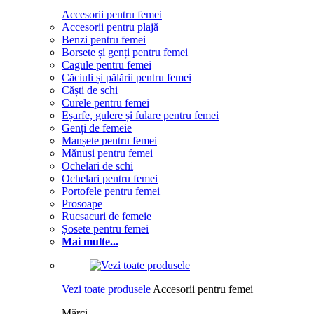
Accesorii pentru femei
Accesorii pentru plajă
Benzi pentru femei
Borsete și genți pentru femei
Cagule pentru femei
Căciuli și pălării pentru femei
Căști de schi
Curele pentru femei
Eșarfe, gulere și fulare pentru femei
Genți de femeie
Manșete pentru femei
Mănuși pentru femei
Ochelari de schi
Ochelari pentru femei
Portofele pentru femei
Prosoape
Rucsacuri de femeie
Șosete pentru femei
Mai multe...
Vezi toate produsele
Accesorii pentru femei
Mărci