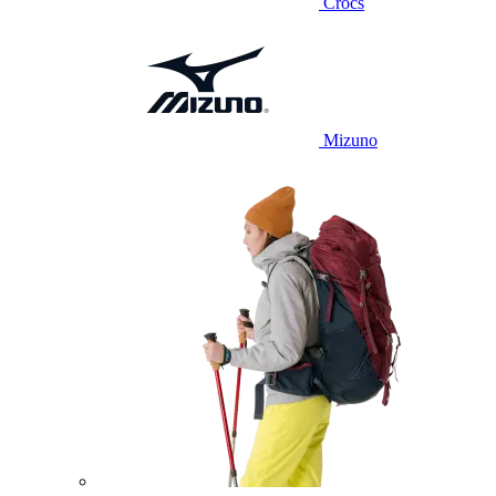
Crocs
Mizuno