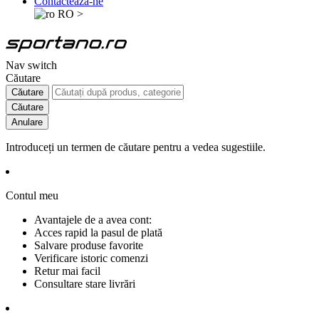
Contactează-ne
RO
>
Nav switch
Căutare
Căutare
Căutare
Anulare
Introduceți un termen de căutare pentru a vedea sugestiile.
Contul meu
Avantajele de a avea cont:
Acces rapid la pasul de plată
Salvare produse favorite
Verificare istoric comenzi
Retur mai facil
Consultare stare livrări