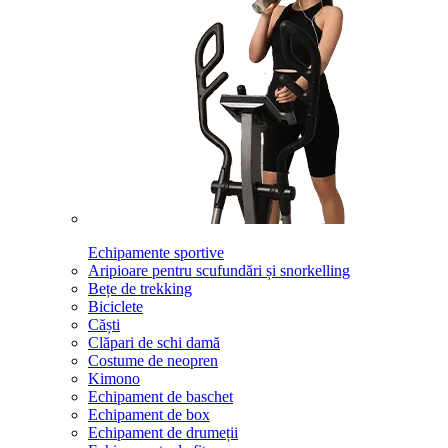
Echipamente sportive
Aripioare pentru scufundări și snorkelling
Bețe de trekking
Biciclete
Căști
Clăpari de schi damă
Costume de neopren
Kimono
Echipament de baschet
Echipament de box
Echipament de drumeții