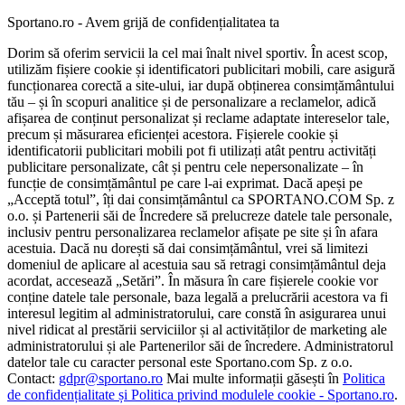
Sportano.ro - Avem grijă de confidențialitatea ta
Dorim să oferim servicii la cel mai înalt nivel sportiv. În acest scop,
utilizăm fișiere cookie și identificatori publicitari mobili, care asigură
funcționarea corectă a site-ului, iar după obținerea consimțământului
tău – și în scopuri analitice și de personalizare a reclamelor, adică
afișarea de conținut personalizat și reclame adaptate intereselor tale,
precum și măsurarea eficienței acestora. Fișierele cookie și
identificatorii publicitari mobili pot fi utilizați atât pentru activități
publicitare personalizate, cât și pentru cele nepersonalizate – în
funcție de consimțământul pe care l-ai exprimat. Dacă apeși pe
„Acceptă totul”, îți dai consimțământul ca SPORTANO.COM Sp. z
o.o. și Partenerii săi de Încredere să prelucreze datele tale personale,
inclusiv pentru personalizarea reclamelor afișate pe site și în afara
acestuia. Dacă nu dorești să dai consimțământul, vrei să limitezi
domeniul de aplicare al acestuia sau să retragi consimțământul deja
acordat, accesează „Setări”. În măsura în care fișierele cookie vor
conține datele tale personale, baza legală a prelucrării acestora va fi
interesul legitim al administratorului, care constă în asigurarea unui
nivel ridicat al prestării serviciilor și al activităților de marketing ale
administratorului și ale Partenerilor săi de încredere. Administratorul
datelor tale cu caracter personal este Sportano.com Sp. z o.o.
Contact:
gdpr@sportano.ro
Mai multe informații găsești în
Politica
de confidențialitate și Politica privind modulele cookie - Sportano.ro
.