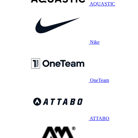
AQUASTIC
Nike
OneTeam
ATTABO