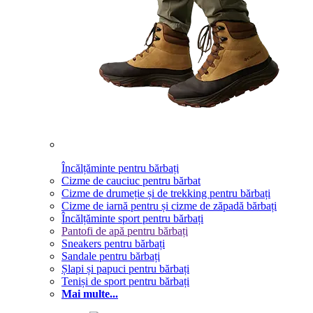
Încălțăminte pentru bărbați
Cizme de cauciuc pentru bărbat
Cizme de drumeție și de trekking pentru bărbați
Cizme de iarnă pentru și cizme de zăpadă bărbați
Încălțăminte sport pentru bărbați
Pantofi de apă pentru bărbați
Sneakers pentru bărbați
Sandale pentru bărbați
Șlapi și papuci pentru bărbați
Teniși de sport pentru bărbați
Mai multe...