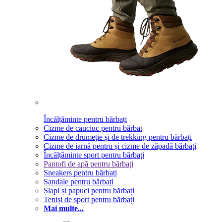
Încălțăminte pentru bărbați
Cizme de cauciuc pentru bărbat
Cizme de drumeție și de trekking pentru bărbați
Cizme de iarnă pentru și cizme de zăpadă bărbați
Încălțăminte sport pentru bărbați
Pantofi de apă pentru bărbați
Sneakers pentru bărbați
Sandale pentru bărbați
Șlapi și papuci pentru bărbați
Teniși de sport pentru bărbați
Mai multe...