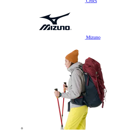
Crocs
Mizuno