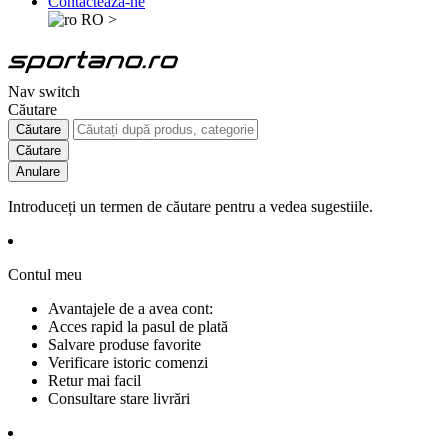
Contactează-ne
RO
>
Nav switch
Căutare
Căutare
Căutare
Anulare
Introduceți un termen de căutare pentru a vedea sugestiile.
Contul meu
Avantajele de a avea cont:
Acces rapid la pasul de plată
Salvare produse favorite
Verificare istoric comenzi
Retur mai facil
Consultare stare livrări