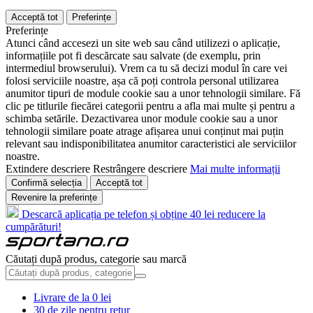
Acceptă tot
Preferințe
Preferințe
Atunci când accesezi un site web sau când utilizezi o aplicație,
informațiile pot fi descărcate sau salvate (de exemplu, prin
intermediul browserului). Vrem ca tu să decizi modul în care vei
folosi serviciile noastre, așa că poți controla personal utilizarea
anumitor tipuri de module cookie sau a unor tehnologii similare. Fă
clic pe titlurile fiecărei categorii pentru a afla mai multe și pentru a
schimba setările. Dezactivarea unor module cookie sau a unor
tehnologii similare poate atrage afișarea unui conținut mai puțin
relevant sau indisponibilitatea anumitor caracteristici ale serviciilor
noastre.
Extindere descriere
Restrângere descriere
Mai multe informații
Confirmă selecția
Acceptă tot
Revenire la preferințe
Descarcă aplicația pe telefon și obține 40 lei reducere la
cumpărături!
Căutați după produs, categorie sau marcă
Livrare de la 0 lei
30 de zile pentru retur