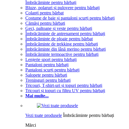
Îmbrăcăminte pentru bărbați
Bluze, polaruri și pulovere pentru bărbați
Colanți pentru bărbat
Costume de baie și pantaloni scurți pentru bărbați
Cămăși pentru bărbați
Geci, paltoane și veste pentru bărbați
Îmbrăcăminte de antrenament pentru bărbați
Îmbrăcăminte de ploaie pentru bărbat
Îmbrăcăminte de trekking pentru bărbați
Îmbrăcăminte din lână merino pentru bărbați
Îmbrăcăminte termoactive pentru bărbați
Lenjerie sport pentru bărbați
Pantaloni pentru bărbați
Pantaloni scurți pentru bărbați
Salopete pentru bărbați
Treninguri pentru bărbați
Tricouri, T-shirt-uri și topuri pentru bărbați
Tricouri și topuri cu filtru UV pentru bărbați
Mai multe...
Vezi toate produsele
Îmbrăcăminte pentru bărbați
Mărci