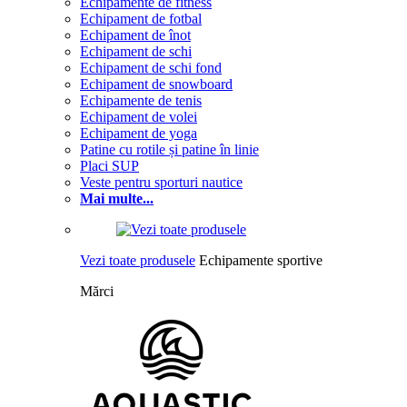
Echipamente de fitness
Echipament de fotbal
Echipament de înot
Echipament de schi
Echipament de schi fond
Echipament de snowboard
Echipamente de tenis
Echipament de volei
Echipament de yoga
Patine cu rotile și patine în linie
Placi SUP
Veste pentru sporturi nautice
Mai multe...
Vezi toate produsele
Echipamente sportive
Mărci