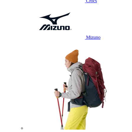
Crocs
Mizuno