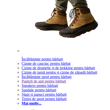
Încălțăminte pentru bărbați
Cizme de cauciuc pentru bărbat
Cizme de drumeție și de trekking pentru bărbați
Cizme de iarnă pentru și cizme de zăpadă bărbați
Încălțăminte sport pentru bărbați
Pantofi de apă pentru bărbați
Sneakers pentru bărbați
Sandale pentru bărbați
Șlapi și papuci pentru bărbați
Teniși de sport pentru bărbați
Mai multe...