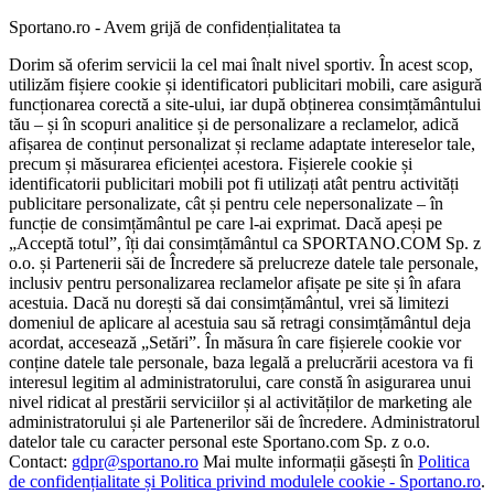
Sportano.ro - Avem grijă de confidențialitatea ta
Dorim să oferim servicii la cel mai înalt nivel sportiv. În acest scop,
utilizăm fișiere cookie și identificatori publicitari mobili, care asigură
funcționarea corectă a site-ului, iar după obținerea consimțământului
tău – și în scopuri analitice și de personalizare a reclamelor, adică
afișarea de conținut personalizat și reclame adaptate intereselor tale,
precum și măsurarea eficienței acestora. Fișierele cookie și
identificatorii publicitari mobili pot fi utilizați atât pentru activități
publicitare personalizate, cât și pentru cele nepersonalizate – în
funcție de consimțământul pe care l-ai exprimat. Dacă apeși pe
„Acceptă totul”, îți dai consimțământul ca SPORTANO.COM Sp. z
o.o. și Partenerii săi de Încredere să prelucreze datele tale personale,
inclusiv pentru personalizarea reclamelor afișate pe site și în afara
acestuia. Dacă nu dorești să dai consimțământul, vrei să limitezi
domeniul de aplicare al acestuia sau să retragi consimțământul deja
acordat, accesează „Setări”. În măsura în care fișierele cookie vor
conține datele tale personale, baza legală a prelucrării acestora va fi
interesul legitim al administratorului, care constă în asigurarea unui
nivel ridicat al prestării serviciilor și al activităților de marketing ale
administratorului și ale Partenerilor săi de încredere. Administratorul
datelor tale cu caracter personal este Sportano.com Sp. z o.o.
Contact:
gdpr@sportano.ro
Mai multe informații găsești în
Politica
de confidențialitate și Politica privind modulele cookie - Sportano.ro
.