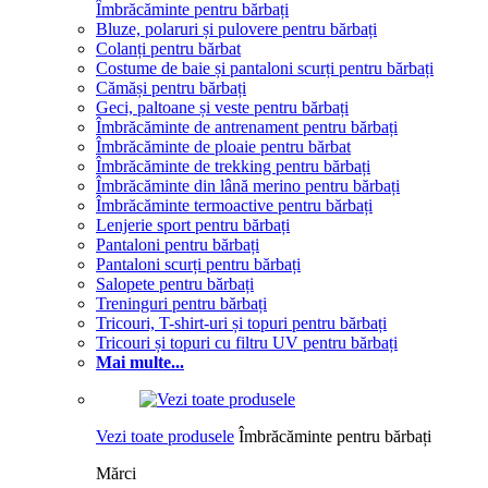
Îmbrăcăminte pentru bărbați
Bluze, polaruri și pulovere pentru bărbați
Colanți pentru bărbat
Costume de baie și pantaloni scurți pentru bărbați
Cămăși pentru bărbați
Geci, paltoane și veste pentru bărbați
Îmbrăcăminte de antrenament pentru bărbați
Îmbrăcăminte de ploaie pentru bărbat
Îmbrăcăminte de trekking pentru bărbați
Îmbrăcăminte din lână merino pentru bărbați
Îmbrăcăminte termoactive pentru bărbați
Lenjerie sport pentru bărbați
Pantaloni pentru bărbați
Pantaloni scurți pentru bărbați
Salopete pentru bărbați
Treninguri pentru bărbați
Tricouri, T-shirt-uri și topuri pentru bărbați
Tricouri și topuri cu filtru UV pentru bărbați
Mai multe...
Vezi toate produsele
Îmbrăcăminte pentru bărbați
Mărci