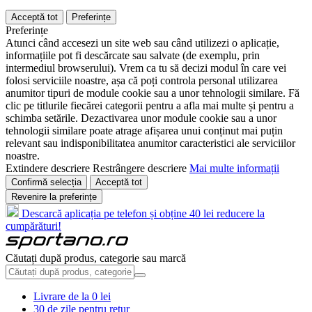
Acceptă tot
Preferințe
Preferințe
Atunci când accesezi un site web sau când utilizezi o aplicație,
informațiile pot fi descărcate sau salvate (de exemplu, prin
intermediul browserului). Vrem ca tu să decizi modul în care vei
folosi serviciile noastre, așa că poți controla personal utilizarea
anumitor tipuri de module cookie sau a unor tehnologii similare. Fă
clic pe titlurile fiecărei categorii pentru a afla mai multe și pentru a
schimba setările. Dezactivarea unor module cookie sau a unor
tehnologii similare poate atrage afișarea unui conținut mai puțin
relevant sau indisponibilitatea anumitor caracteristici ale serviciilor
noastre.
Extindere descriere
Restrângere descriere
Mai multe informații
Confirmă selecția
Acceptă tot
Revenire la preferințe
Descarcă aplicația pe telefon și obține 40 lei reducere la
cumpărături!
Căutați după produs, categorie sau marcă
Livrare de la 0 lei
30 de zile pentru retur