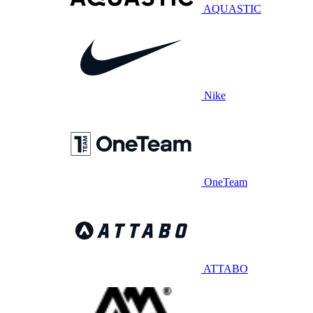
AQUASTIC
Nike
OneTeam
ATTABO