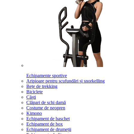
Echipamente sportive
Aripioare pentru scufundări și snorkelling
Bețe de trekking
Biciclete
Căști
Clăpari de schi damă
Costume de neopren
Kimono
Echipament de baschet
Echipament de box
Echipament de drumeții