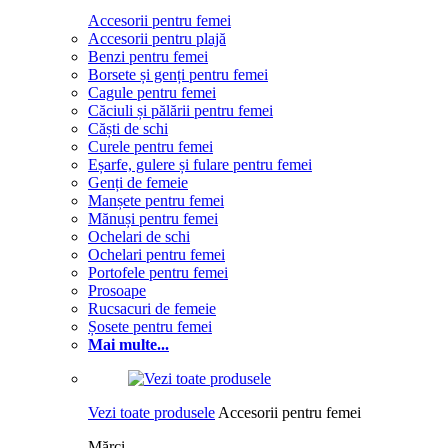
Accesorii pentru femei
Accesorii pentru plajă
Benzi pentru femei
Borsete și genți pentru femei
Cagule pentru femei
Căciuli și pălării pentru femei
Căști de schi
Curele pentru femei
Eșarfe, gulere și fulare pentru femei
Genți de femeie
Manșete pentru femei
Mănuși pentru femei
Ochelari de schi
Ochelari pentru femei
Portofele pentru femei
Prosoape
Rucsacuri de femeie
Șosete pentru femei
Mai multe...
Vezi toate produsele
Accesorii pentru femei
Mărci