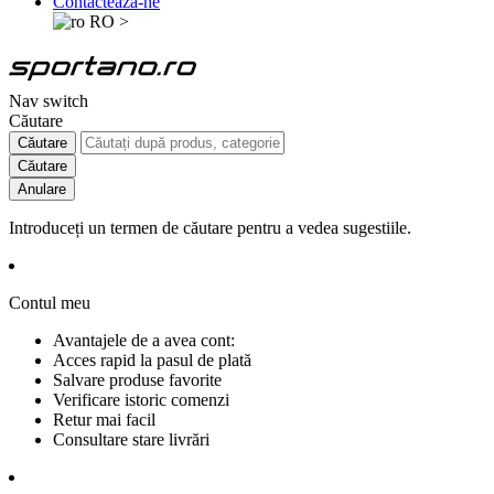
Contactează-ne
RO
>
Nav switch
Căutare
Căutare
Căutare
Anulare
Introduceți un termen de căutare pentru a vedea sugestiile.
Contul meu
Avantajele de a avea cont:
Acces rapid la pasul de plată
Salvare produse favorite
Verificare istoric comenzi
Retur mai facil
Consultare stare livrări