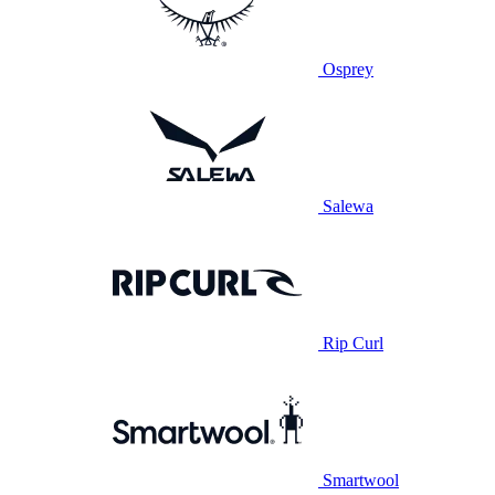
Osprey
Salewa
Rip Curl
Smartwool