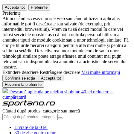
Acceptă tot
Preferințe
Preferințe
Atunci când accesezi un site web sau când utilizezi o aplicație,
informațiile pot fi descărcate sau salvate (de exemplu, prin
intermediul browserului). Vrem ca tu să decizi modul în care vei
folosi serviciile noastre, așa că poți controla personal utilizarea
anumitor tipuri de module cookie sau a unor tehnologii similare. Fă
clic pe titlurile fiecărei categorii pentru a afla mai multe și pentru a
schimba setările. Dezactivarea unor module cookie sau a unor
tehnologii similare poate atrage afișarea unui conținut mai puțin
relevant sau indisponibilitatea anumitor caracteristici ale serviciilor
noastre.
Extindere descriere
Restrângere descriere
Mai multe informații
Confirmă selecția
Acceptă tot
Revenire la preferințe
Descarcă aplicația pe telefon și obține 40 lei reducere la
cumpărături!
Căutați după produs, categorie sau marcă
Livrare de la 0 lei
30 de zile pentru retur