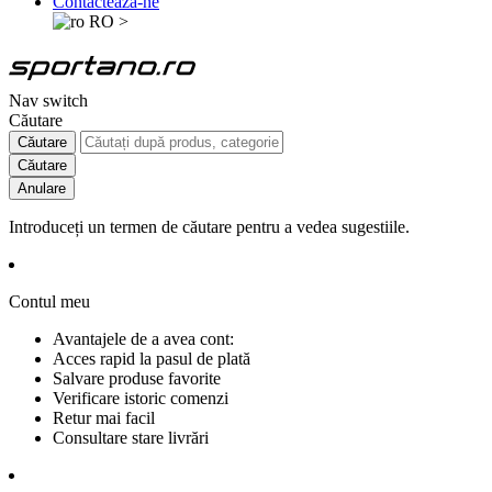
Contactează-ne
RO
>
Nav switch
Căutare
Căutare
Căutare
Anulare
Introduceți un termen de căutare pentru a vedea sugestiile.
Contul meu
Avantajele de a avea cont:
Acces rapid la pasul de plată
Salvare produse favorite
Verificare istoric comenzi
Retur mai facil
Consultare stare livrări