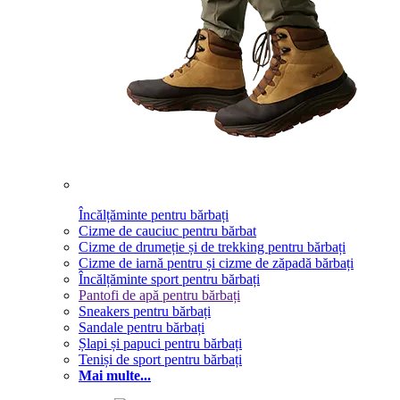
Încălțăminte pentru bărbați
Cizme de cauciuc pentru bărbat
Cizme de drumeție și de trekking pentru bărbați
Cizme de iarnă pentru și cizme de zăpadă bărbați
Încălțăminte sport pentru bărbați
Pantofi de apă pentru bărbați
Sneakers pentru bărbați
Sandale pentru bărbați
Șlapi și papuci pentru bărbați
Teniși de sport pentru bărbați
Mai multe...