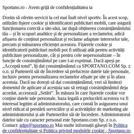
Sportano.ro - Avem grijă de confidențialitatea ta
Dorim să oferim servicii la cel mai înalt nivel sportiv. În acest scop,
utilizăm fișiere cookie și identificatori publicitari mobili, care asigură
funcționarea corectă a site-ului, iar după obținerea consimțământului
tău – și în scopuri analitice și de personalizare a reclamelor, adică
afișarea de conținut personalizat și reclame adaptate intereselor tale,
precum și măsurarea eficienței acestora. Fișierele cookie și
identificatorii publicitari mobili pot fi utilizați atât pentru activități
publicitare personalizate, cât și pentru cele nepersonalizate – în
funcție de consimțământul pe care l-ai exprimat. Dacă apeși pe
„Acceptă totul”, îți dai consimțământul ca SPORTANO.COM Sp. z
o.o. și Partenerii săi de Încredere să prelucreze datele tale personale,
inclusiv pentru personalizarea reclamelor afișate pe site și în afara
acestuia. Dacă nu dorești să dai consimțământul, vrei să limitezi
domeniul de aplicare al acestuia sau să retragi consimțământul deja
acordat, accesează „Setări”. În măsura în care fișierele cookie vor
conține datele tale personale, baza legală a prelucrării acestora va fi
interesul legitim al administratorului, care constă în asigurarea unui
nivel ridicat al prestării serviciilor și al activităților de marketing ale
administratorului și ale Partenerilor săi de încredere. Administratorul
datelor tale cu caracter personal este Sportano.com Sp. z o.o.
Contact:
gdpr@sportano.ro
Mai multe informații găsești în
Politica
de confidențialitate și Politica privind modulele cookie - Sportano.ro
.