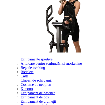
Echipamente sportive
Aripioare pentru scufundări și snorkelling
Bețe de trekking
Biciclete
Căști
Clăpari de schi damă
Costume de neopren
Kimono
Echipament de baschet
Echipament de box
Echipament de drumeții