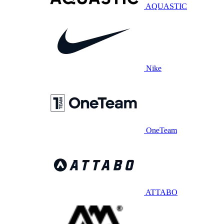
AQUASTIC
Nike
OneTeam
ATTABO