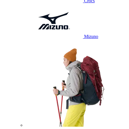
Crocs
Mizuno