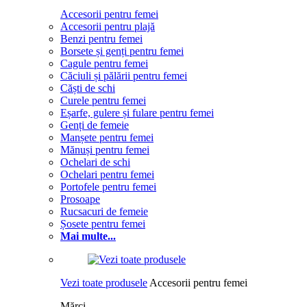
Accesorii pentru femei
Accesorii pentru plajă
Benzi pentru femei
Borsete și genți pentru femei
Cagule pentru femei
Căciuli și pălării pentru femei
Căști de schi
Curele pentru femei
Eșarfe, gulere și fulare pentru femei
Genți de femeie
Manșete pentru femei
Mănuși pentru femei
Ochelari de schi
Ochelari pentru femei
Portofele pentru femei
Prosoape
Rucsacuri de femeie
Șosete pentru femei
Mai multe...
Vezi toate produsele
Accesorii pentru femei
Mărci