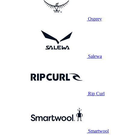
Osprey
Salewa
Rip Curl
Smartwool