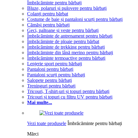
Îmbrăcăminte pentru bărbați
Bluze, polaruri și pulovere pentru bărbați
Colanți pentru bărbat
Costume de baie și pantaloni scurți pentru bărbați
Cămăși pentru bărbați
Geci, paltoane și veste pentru bărbați
Îmbrăcăminte de antrenament pentru bărbați
Îmbrăcăminte de ploaie pentru bărbat
Îmbrăcăminte de trekking pentru bărbați
Îmbrăcăminte din lână merino pentru bărbați
Îmbrăcăminte termoactive pentru bărbați
Lenjerie sport pentru bărbați
Pantaloni pentru bărbați
Pantaloni scurți pentru bărbați
Salopete pentru bărbați
Treninguri pentru bărbați
Tricouri, T-shirt-uri și topuri pentru bărbați
Tricouri și topuri cu filtru UV pentru bărbați
Mai multe...
Vezi toate produsele
Îmbrăcăminte pentru bărbați
Mărci