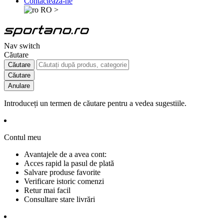
Contactează-ne
RO
>
Nav switch
Căutare
Căutare
Căutare
Anulare
Introduceți un termen de căutare pentru a vedea sugestiile.
Contul meu
Avantajele de a avea cont:
Acces rapid la pasul de plată
Salvare produse favorite
Verificare istoric comenzi
Retur mai facil
Consultare stare livrări