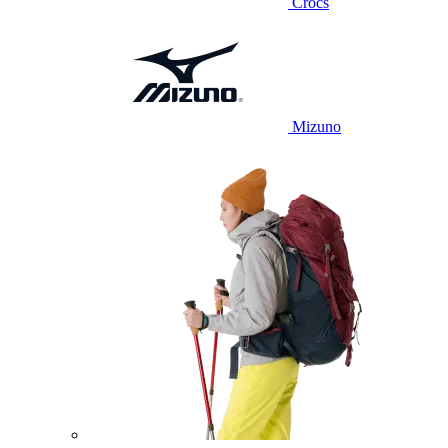
Crocs
Mizuno