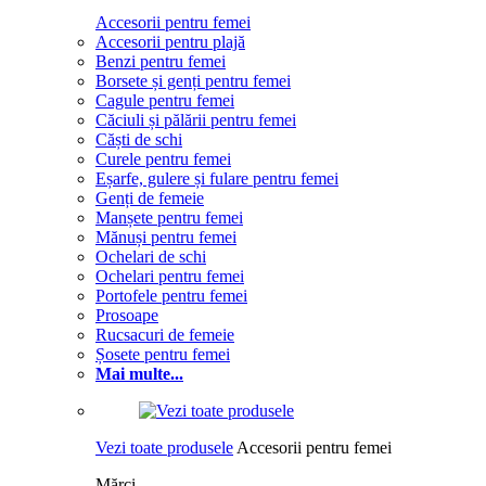
Accesorii pentru femei
Accesorii pentru plajă
Benzi pentru femei
Borsete și genți pentru femei
Cagule pentru femei
Căciuli și pălării pentru femei
Căști de schi
Curele pentru femei
Eșarfe, gulere și fulare pentru femei
Genți de femeie
Manșete pentru femei
Mănuși pentru femei
Ochelari de schi
Ochelari pentru femei
Portofele pentru femei
Prosoape
Rucsacuri de femeie
Șosete pentru femei
Mai multe...
Vezi toate produsele
Accesorii pentru femei
Mărci