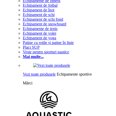
Echipamente de fitness
Echipament de fotbal
Echipament de înot
Echipament de schi
Echipament de schi fond
Echipament de snowboard
Echipamente de tenis
Echipament de volei
Echipament de yoga
Patine cu rotile și patine în linie
Placi SUP
Veste pentru sporturi nautice
Mai multe...
Vezi toate produsele
Echipamente sportive
Mărci