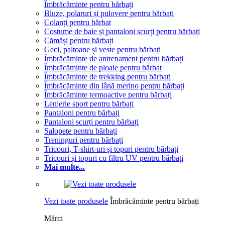
Îmbrăcăminte pentru bărbați
Bluze, polaruri și pulovere pentru bărbați
Colanți pentru bărbat
Costume de baie și pantaloni scurți pentru bărbați
Cămăși pentru bărbați
Geci, paltoane și veste pentru bărbați
Îmbrăcăminte de antrenament pentru bărbați
Îmbrăcăminte de ploaie pentru bărbat
Îmbrăcăminte de trekking pentru bărbați
Îmbrăcăminte din lână merino pentru bărbați
Îmbrăcăminte termoactive pentru bărbați
Lenjerie sport pentru bărbați
Pantaloni pentru bărbați
Pantaloni scurți pentru bărbați
Salopete pentru bărbați
Treninguri pentru bărbați
Tricouri, T-shirt-uri și topuri pentru bărbați
Tricouri și topuri cu filtru UV pentru bărbați
Mai multe...
Vezi toate produsele
Îmbrăcăminte pentru bărbați
Mărci