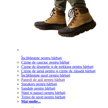
Încălțăminte pentru bărbați
Cizme de cauciuc pentru bărbat
Cizme de drumeție și de trekking pentru bărbați
Cizme de iarnă pentru și cizme de zăpadă bărbați
Încălțăminte sport pentru bărbați
Pantofi de apă pentru bărbați
Sneakers pentru bărbați
Sandale pentru bărbați
Șlapi și papuci pentru bărbați
Teniși de sport pentru bărbați
Mai multe...