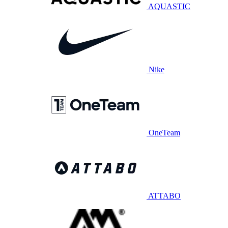
AQUASTIC
Nike
OneTeam
ATTABO