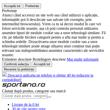
Acceptă tot
Preferințe
Preferințe
Atunci când accesezi un site web sau când utilizezi o aplicație,
informațiile pot fi descărcate sau salvate (de exemplu, prin
intermediul browserului). Vrem ca tu să decizi modul în care vei
folosi serviciile noastre, așa că poți controla personal utilizarea
anumitor tipuri de module cookie sau a unor tehnologii similare. Fă
clic pe titlurile fiecărei categorii pentru a afla mai multe și pentru a
schimba setările. Dezactivarea unor module cookie sau a unor
tehnologii similare poate atrage afișarea unui conținut mai puțin
relevant sau indisponibilitatea anumitor caracteristici ale serviciilor
noastre.
Extindere descriere
Restrângere descriere
Mai multe informații
Confirmă selecția
Acceptă tot
Revenire la preferințe
Descarcă aplicația pe telefon și obține 40 lei reducere la
cumpărături!
Căutați după produs, categorie sau marcă
Livrare de la 0 lei
30 de zile pentru retur