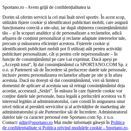
Sportano.ro - Avem grijă de confidențialitatea ta
Dorim să oferim servicii la cel mai înalt nivel sportiv. În acest scop,
utilizăm fișiere cookie și identificatori publicitari mobili, care asigură
funcționarea corectă a site-ului, iar după obținerea consimțământului
tău – și în scopuri analitice și de personalizare a reclamelor, adică
afișarea de conținut personalizat și reclame adaptate intereselor tale,
precum și măsurarea eficienței acestora. Fișierele cookie și
identificatorii publicitari mobili pot fi utilizați atât pentru activități
publicitare personalizate, cât și pentru cele nepersonalizate – în
funcție de consimțământul pe care l-ai exprimat. Dacă apeși pe
„Acceptă totul”, îți dai consimțământul ca SPORTANO.COM Sp. z
o.o. și Partenerii săi de Încredere să prelucreze datele tale personale,
inclusiv pentru personalizarea reclamelor afișate pe site și în afara
acestuia. Dacă nu dorești să dai consimțământul, vrei să limitezi
domeniul de aplicare al acestuia sau să retragi consimțământul deja
acordat, accesează „Setări”. În măsura în care fișierele cookie vor
conține datele tale personale, baza legală a prelucrării acestora va fi
interesul legitim al administratorului, care constă în asigurarea unui
nivel ridicat al prestării serviciilor și al activităților de marketing ale
administratorului și ale Partenerilor săi de încredere. Administratorul
datelor tale cu caracter personal este Sportano.com Sp. z o.o.
Contact:
gdpr@sportano.ro
Mai multe informații găsești în
Politica
de confidențialitate și Politica privind modulele cookie - Sportano.ro
.