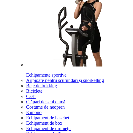
Echipamente sportive
Aripioare pentru scufundări și snorkelling
Bețe de trekking
Biciclete
Căști
Clăpari de schi damă
Costume de neopren
Kimono
Echipament de baschet
Echipament de box
Echipament de drumeții