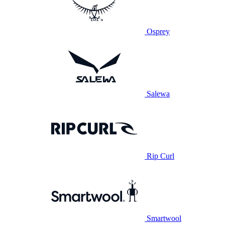
Osprey
Salewa
Rip Curl
Smartwool