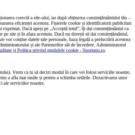
ncționarea corectă a site-ului, iar după obținerea consimțământului tău –
rarea eficienței acestora. Fișierele cookie și identificatorii publicitari
 l-ai exprimat. Dacă apeși pe „Acceptă totul”, îți dai consimțământul ca
 pe site și în afara acestuia. Dacă nu dorești să dai consimțământul,
ie vor conține datele tale personale, baza legală a prelucrării acestora
 administratorului și ale Partenerilor săi de încredere. Administratorul
ialitate și Politica privind modulele cookie - Sportano.ro
.
ului). Vrem ca tu să decizi modul în care vei folosi serviciile noastre,
entru a afla mai multe și pentru a schimba setările. Dezactivarea unor
 ale serviciilor noastre.