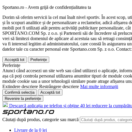
Sportano.ro - Avem grijă de confidențialitatea ta
Dorim să oferim servicii la cel mai înalt nivel sportiv. În acest scop, u
și în scopuri analitice și de personalizare a reclamelor, adică afișarea d
mobili pot fi utilizați atât pentru activități publicitare personalizate,
SPORTANO.COM Sp. z o.o. și Partenerii săi de Încredere să prelucreze d
vrei să limitezi domeniul de aplicare al acestuia sau să retragi consimț
va fi interesul legitim al administratorului, care constă în asigurarea unu
datelor tale cu caracter personal este Sportano.com Sp. z o.o. Contact
Acceptă tot
Preferințe
Preferințe
Atunci când accesezi un site web sau când utilizezi o aplicație, informa
așa că poți controla personal utilizarea anumitor tipuri de module cooki
module cookie sau a unor tehnologii similare poate atrage afișarea unui 
Extindere descriere
Restrângere descriere
Mai multe informații
Confirmă selecția
Acceptă tot
Revenire la preferințe
Descarcă aplicația pe telefon și obține 40 lei reducere la cumpărătu
Căutați după produs, categorie sau marcă
Livrare de la 0 lei