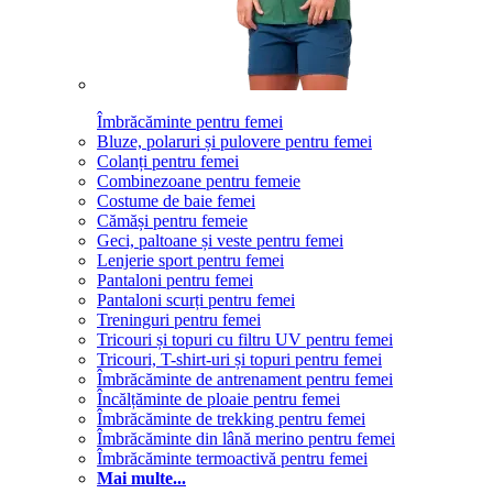
Îmbrăcăminte pentru femei
Bluze, polaruri și pulovere pentru femei
Colanți pentru femei
Combinezoane pentru femeie
Costume de baie femei
Cămăși pentru femeie
Geci, paltoane și veste pentru femei
Lenjerie sport pentru femei
Pantaloni pentru femei
Pantaloni scurți pentru femei
Treninguri pentru femei
Tricouri și topuri cu filtru UV pentru femei
Tricouri, T-shirt-uri și topuri pentru femei
Îmbrăcăminte de antrenament pentru femei
Încălțăminte de ploaie pentru femei
Îmbrăcăminte de trekking pentru femei
Îmbrăcăminte din lână merino pentru femei
Îmbrăcăminte termoactivă pentru femei
Mai multe...