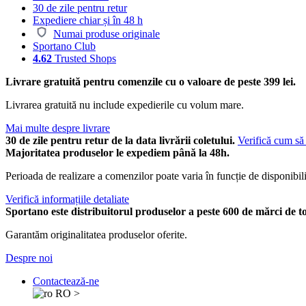
30 de zile pentru retur
Expediere chiar și în 48 h
Numai produse originale
Sportano Club
4.62
Trusted Shops
Livrare gratuită pentru comenzile cu o valoare de peste 399 lei.
Livrarea gratuită nu include expedierile cu volum mare.
Mai multe despre livrare
30 de zile pentru retur de la data livrării coletului.
Verifică cum să 
Majoritatea produselor le expediem până la 48h.
Perioada de realizare a comenzilor poate varia în funcție de disponibili
Verifică informațiile detaliate
Sportano este distribuitorul produselor a peste 600 de mărci de t
Garantăm originalitatea produselor oferite.
Despre noi
Contactează-ne
RO
>