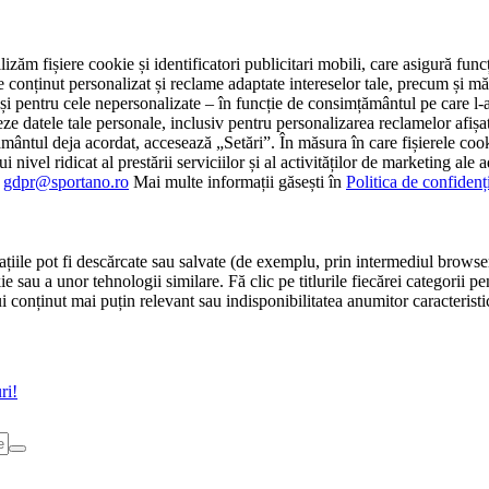
tilizăm fișiere cookie și identificatori publicitari mobili, care asigură fu
e conținut personalizat și reclame adaptate intereselor tale, precum și măsu
 cât și pentru cele nepersonalizate – în funcție de consimțământul pe care
atele tale personale, inclusiv pentru personalizarea reclamelor afișate
ământul deja acordat, accesează „Setări”. În măsura în care fișierele cook
i nivel ridicat al prestării serviciilor și al activităților de marketing ale
:
gdpr@sportano.ro
Mai multe informații găsești în
Politica de confidenț
țiile pot fi descărcate sau salvate (de exemplu, prin intermediul browser
e sau a unor tehnologii similare. Fă clic pe titlurile fiecărei categorii p
conținut mai puțin relevant sau indisponibilitatea anumitor caracteristici
ri!