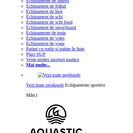
Echipamente de fitness
Echipament de fotbal
Echipament de înot
Echipament de schi
Echipament de schi fond
Echipament de snowboard
Echipamente de tenis
Echipament de volei
Echipament de yoga
Patine cu rotile și patine în linie
Placi SUP
Veste pentru sporturi nautice
Mai multe...
Vezi toate produsele
Echipamente sportive
Mărci