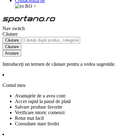
Contactează-ne
RO
>
Nav switch
Căutare
Căutare
Căutare
Anulare
Introduceți un termen de căutare pentru a vedea sugestiile.
Contul meu
Avantajele de a avea cont:
Acces rapid la pasul de plată
Salvare produse favorite
Verificare istoric comenzi
Retur mai facil
Consultare stare livrări