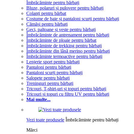
Îmbrăcăminte pentru bărbați
Bluze, polaruri și pulovere pentru bărbați
Colanți pentru bărbat
Costume de baie și pantaloni scurți pentru bărbați
Cămăși pentru bărbați
Geci, paltoane și veste pentru bărbați
Îmbrăcăminte de antrenament pentru bărbați
Îmbrăcăminte de ploaie pentru bărbat
Îmbrăcăminte de trekking pentru bărbați
Îmbrăcăminte din lână merino pentru bărbați
Îmbrăcăminte termoactive pentru bărbați
Lenjerie sport pentru bărbați
Pantaloni pentru bărbați
Pantaloni scurți pentru bărbați
Salopete pentru bărbați
Treninguri pentru bărbați
Tricouri, T-shirt-uri și topuri pentru bărbați
Tricouri și topuri cu filtru UV pentru bărbați
Mai multe...
Vezi toate produsele
Îmbrăcăminte pentru bărbați
Mărci