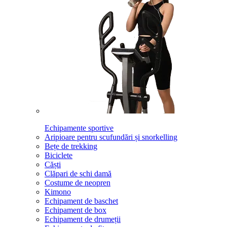
Echipamente sportive
Aripioare pentru scufundări și snorkelling
Bețe de trekking
Biciclete
Căști
Clăpari de schi damă
Costume de neopren
Kimono
Echipament de baschet
Echipament de box
Echipament de drumeții