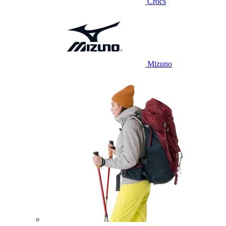
Crocs
Mizuno