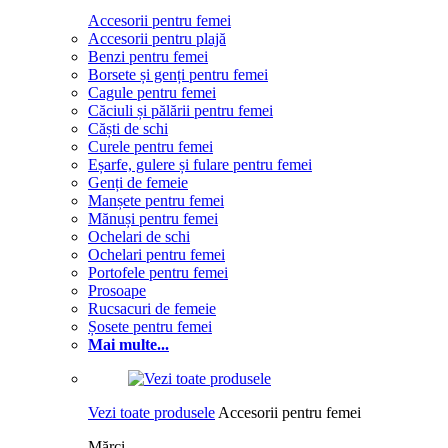
Accesorii pentru femei
Accesorii pentru plajă
Benzi pentru femei
Borsete și genți pentru femei
Cagule pentru femei
Căciuli și pălării pentru femei
Căști de schi
Curele pentru femei
Eșarfe, gulere și fulare pentru femei
Genți de femeie
Manșete pentru femei
Mănuși pentru femei
Ochelari de schi
Ochelari pentru femei
Portofele pentru femei
Prosoape
Rucsacuri de femeie
Șosete pentru femei
Mai multe...
Vezi toate produsele
Accesorii pentru femei
Mărci