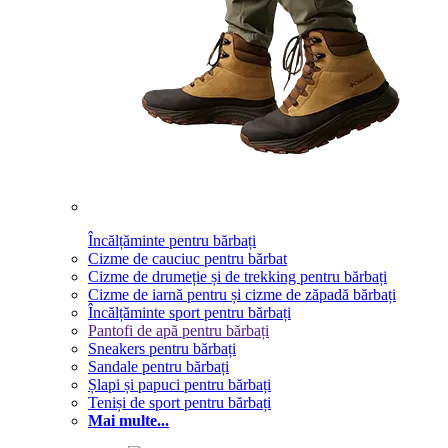
Încălțăminte pentru bărbați
Cizme de cauciuc pentru bărbat
Cizme de drumeție și de trekking pentru bărbați
Cizme de iarnă pentru și cizme de zăpadă bărbați
Încălțăminte sport pentru bărbați
Pantofi de apă pentru bărbați
Sneakers pentru bărbați
Sandale pentru bărbați
Șlapi și papuci pentru bărbați
Teniși de sport pentru bărbați
Mai multe...