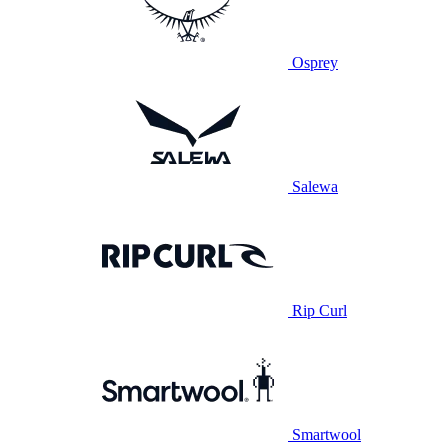
Osprey
Salewa
Rip Curl
Smartwool