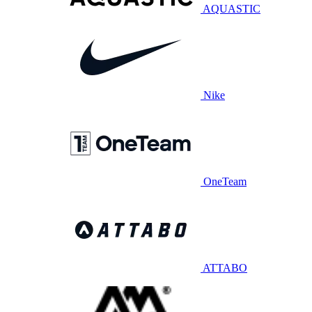
AQUASTIC
Nike
OneTeam
ATTABO