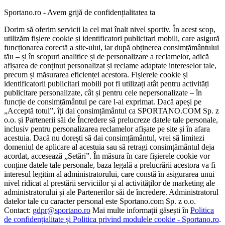
Sportano.ro - Avem grijă de confidențialitatea ta
Dorim să oferim servicii la cel mai înalt nivel sportiv. În acest scop,
utilizăm fișiere cookie și identificatori publicitari mobili, care asigură
funcționarea corectă a site-ului, iar după obținerea consimțământului
tău – și în scopuri analitice și de personalizare a reclamelor, adică
afișarea de conținut personalizat și reclame adaptate intereselor tale,
precum și măsurarea eficienței acestora. Fișierele cookie și
identificatorii publicitari mobili pot fi utilizați atât pentru activități
publicitare personalizate, cât și pentru cele nepersonalizate – în
funcție de consimțământul pe care l-ai exprimat. Dacă apeși pe
„Acceptă totul”, îți dai consimțământul ca SPORTANO.COM Sp. z
o.o. și Partenerii săi de Încredere să prelucreze datele tale personale,
inclusiv pentru personalizarea reclamelor afișate pe site și în afara
acestuia. Dacă nu dorești să dai consimțământul, vrei să limitezi
domeniul de aplicare al acestuia sau să retragi consimțământul deja
acordat, accesează „Setări”. În măsura în care fișierele cookie vor
conține datele tale personale, baza legală a prelucrării acestora va fi
interesul legitim al administratorului, care constă în asigurarea unui
nivel ridicat al prestării serviciilor și al activităților de marketing ale
administratorului și ale Partenerilor săi de încredere. Administratorul
datelor tale cu caracter personal este Sportano.com Sp. z o.o.
Contact:
gdpr@sportano.ro
Mai multe informații găsești în
Politica
de confidențialitate și Politica privind modulele cookie - Sportano.ro
.