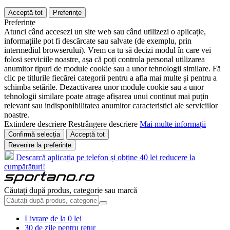
Acceptă tot
Preferințe
Preferințe
Atunci când accesezi un site web sau când utilizezi o aplicație,
informațiile pot fi descărcate sau salvate (de exemplu, prin
intermediul browserului). Vrem ca tu să decizi modul în care vei
folosi serviciile noastre, așa că poți controla personal utilizarea
anumitor tipuri de module cookie sau a unor tehnologii similare. Fă
clic pe titlurile fiecărei categorii pentru a afla mai multe și pentru a
schimba setările. Dezactivarea unor module cookie sau a unor
tehnologii similare poate atrage afișarea unui conținut mai puțin
relevant sau indisponibilitatea anumitor caracteristici ale serviciilor
noastre.
Extindere descriere
Restrângere descriere
Mai multe informații
Confirmă selecția
Acceptă tot
Revenire la preferințe
Descarcă aplicația pe telefon și obține 40 lei reducere la
cumpărături!
Căutați după produs, categorie sau marcă
Livrare de la 0 lei
30 de zile pentru retur