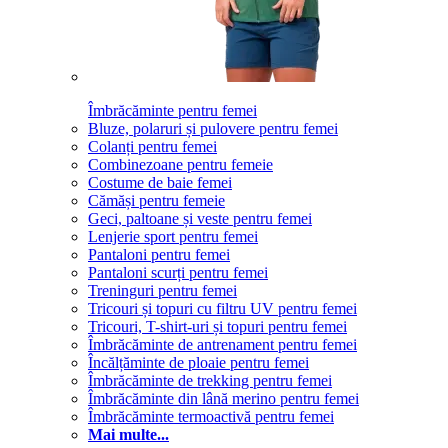
Îmbrăcăminte pentru femei
Bluze, polaruri și pulovere pentru femei
Colanți pentru femei
Combinezoane pentru femeie
Costume de baie femei
Cămăși pentru femeie
Geci, paltoane și veste pentru femei
Lenjerie sport pentru femei
Pantaloni pentru femei
Pantaloni scurți pentru femei
Treninguri pentru femei
Tricouri și topuri cu filtru UV pentru femei
Tricouri, T-shirt-uri și topuri pentru femei
Îmbrăcăminte de antrenament pentru femei
Încălțăminte de ploaie pentru femei
Îmbrăcăminte de trekking pentru femei
Îmbrăcăminte din lână merino pentru femei
Îmbrăcăminte termoactivă pentru femei
Mai multe...