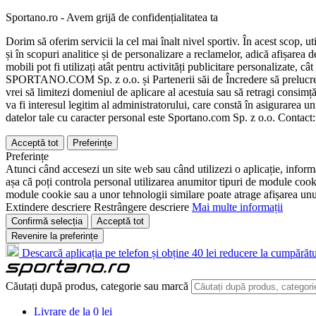
Sportano.ro - Avem grijă de confidențialitatea ta
Dorim să oferim servicii la cel mai înalt nivel sportiv. În acest scop, u
și în scopuri analitice și de personalizare a reclamelor, adică afișarea d
mobili pot fi utilizați atât pentru activități publicitare personalizate,
SPORTANO.COM Sp. z o.o. și Partenerii săi de Încredere să prelucreze d
vrei să limitezi domeniul de aplicare al acestuia sau să retragi consimț
va fi interesul legitim al administratorului, care constă în asigurarea unu
datelor tale cu caracter personal este Sportano.com Sp. z o.o. Contact
Acceptă tot
Preferințe
Preferințe
Atunci când accesezi un site web sau când utilizezi o aplicație, informa
așa că poți controla personal utilizarea anumitor tipuri de module cooki
module cookie sau a unor tehnologii similare poate atrage afișarea unui 
Extindere descriere
Restrângere descriere
Mai multe informații
Confirmă selecția
Acceptă tot
Revenire la preferințe
Descarcă aplicația pe telefon și obține 40 lei reducere la cumpărătu
Căutați după produs, categorie sau marcă
Livrare de la 0 lei