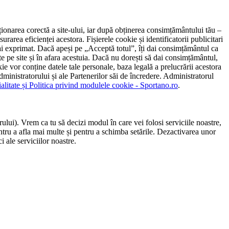
ncționarea corectă a site-ului, iar după obținerea consimțământului tău –
rarea eficienței acestora. Fișierele cookie și identificatorii publicitari
 l-ai exprimat. Dacă apeși pe „Acceptă totul”, îți dai consimțământul ca
 pe site și în afara acestuia. Dacă nu dorești să dai consimțământul,
ie vor conține datele tale personale, baza legală a prelucrării acestora
 administratorului și ale Partenerilor săi de încredere. Administratorul
ialitate și Politica privind modulele cookie - Sportano.ro
.
ului). Vrem ca tu să decizi modul în care vei folosi serviciile noastre,
entru a afla mai multe și pentru a schimba setările. Dezactivarea unor
 ale serviciilor noastre.