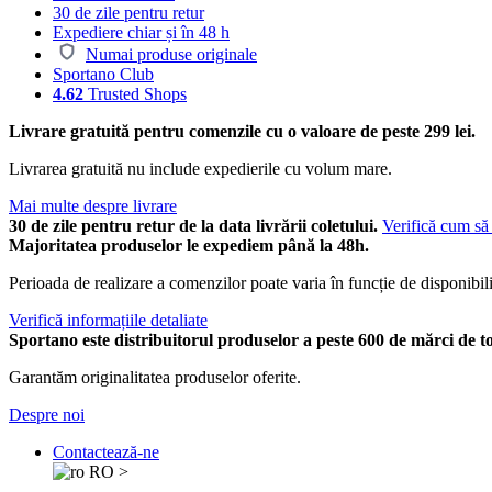
30 de zile pentru retur
Expediere chiar și în 48 h
Numai produse originale
Sportano Club
4.62
Trusted Shops
Livrare gratuită pentru comenzile cu o valoare de peste 299 lei.
Livrarea gratuită nu include expedierile cu volum mare.
Mai multe despre livrare
30 de zile pentru retur de la data livrării coletului.
Verifică cum să 
Majoritatea produselor le expediem până la 48h.
Perioada de realizare a comenzilor poate varia în funcție de disponibili
Verifică informațiile detaliate
Sportano este distribuitorul produselor a peste 600 de mărci de t
Garantăm originalitatea produselor oferite.
Despre noi
Contactează-ne
RO
>