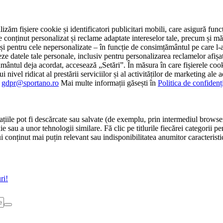
tilizăm fișiere cookie și identificatori publicitari mobili, care asigură fu
e conținut personalizat și reclame adaptate intereselor tale, precum și măsu
 cât și pentru cele nepersonalizate – în funcție de consimțământul pe care
atele tale personale, inclusiv pentru personalizarea reclamelor afișate
ământul deja acordat, accesează „Setări”. În măsura în care fișierele cook
i nivel ridicat al prestării serviciilor și al activităților de marketing ale
:
gdpr@sportano.ro
Mai multe informații găsești în
Politica de confidenț
țiile pot fi descărcate sau salvate (de exemplu, prin intermediul browser
e sau a unor tehnologii similare. Fă clic pe titlurile fiecărei categorii p
conținut mai puțin relevant sau indisponibilitatea anumitor caracteristici
ri!