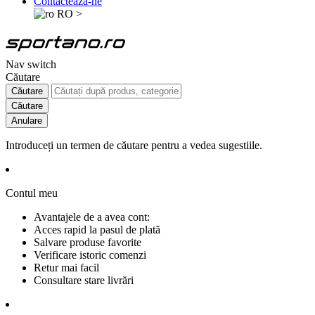
Contactează-ne
RO
>
Nav switch
Căutare
Căutare
Căutare
Anulare
Introduceți un termen de căutare pentru a vedea sugestiile.
Contul meu
Avantajele de a avea cont:
Acces rapid la pasul de plată
Salvare produse favorite
Verificare istoric comenzi
Retur mai facil
Consultare stare livrări