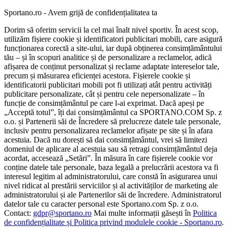
Sportano.ro - Avem grijă de confidențialitatea ta
Dorim să oferim servicii la cel mai înalt nivel sportiv. În acest scop,
utilizăm fișiere cookie și identificatori publicitari mobili, care asigură
funcționarea corectă a site-ului, iar după obținerea consimțământului
tău – și în scopuri analitice și de personalizare a reclamelor, adică
afișarea de conținut personalizat și reclame adaptate intereselor tale,
precum și măsurarea eficienței acestora. Fișierele cookie și
identificatorii publicitari mobili pot fi utilizați atât pentru activități
publicitare personalizate, cât și pentru cele nepersonalizate – în
funcție de consimțământul pe care l-ai exprimat. Dacă apeși pe
„Acceptă totul”, îți dai consimțământul ca SPORTANO.COM Sp. z
o.o. și Partenerii săi de Încredere să prelucreze datele tale personale,
inclusiv pentru personalizarea reclamelor afișate pe site și în afara
acestuia. Dacă nu dorești să dai consimțământul, vrei să limitezi
domeniul de aplicare al acestuia sau să retragi consimțământul deja
acordat, accesează „Setări”. În măsura în care fișierele cookie vor
conține datele tale personale, baza legală a prelucrării acestora va fi
interesul legitim al administratorului, care constă în asigurarea unui
nivel ridicat al prestării serviciilor și al activităților de marketing ale
administratorului și ale Partenerilor săi de încredere. Administratorul
datelor tale cu caracter personal este Sportano.com Sp. z o.o.
Contact:
gdpr@sportano.ro
Mai multe informații găsești în
Politica
de confidențialitate și Politica privind modulele cookie - Sportano.ro
.