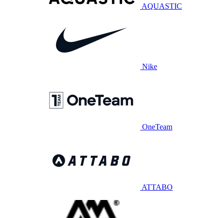
AQUASTIC
Nike
OneTeam
ATTABO