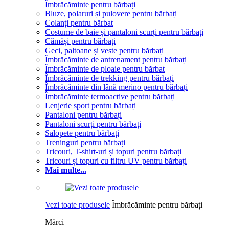
Îmbrăcăminte pentru bărbați
Bluze, polaruri și pulovere pentru bărbați
Colanți pentru bărbat
Costume de baie și pantaloni scurți pentru bărbați
Cămăși pentru bărbați
Geci, paltoane și veste pentru bărbați
Îmbrăcăminte de antrenament pentru bărbați
Îmbrăcăminte de ploaie pentru bărbat
Îmbrăcăminte de trekking pentru bărbați
Îmbrăcăminte din lână merino pentru bărbați
Îmbrăcăminte termoactive pentru bărbați
Lenjerie sport pentru bărbați
Pantaloni pentru bărbați
Pantaloni scurți pentru bărbați
Salopete pentru bărbați
Treninguri pentru bărbați
Tricouri, T-shirt-uri și topuri pentru bărbați
Tricouri și topuri cu filtru UV pentru bărbați
Mai multe...
Vezi toate produsele
Îmbrăcăminte pentru bărbați
Mărci