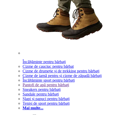
Încălțăminte pentru bărbați
Cizme de cauciuc pentru bărbat
Cizme de drumeție și de trekking pentru bărbați
Cizme de iarnă pentru și cizme de zăpadă bărbați
Încălțăminte sport pentru bărbați
Pantofi de apă pentru bărbați
Sneakers pentru bărbați
Sandale pentru bărbați
Șlapi și papuci pentru bărbați
Teniși de sport pentru bărbați
Mai multe...