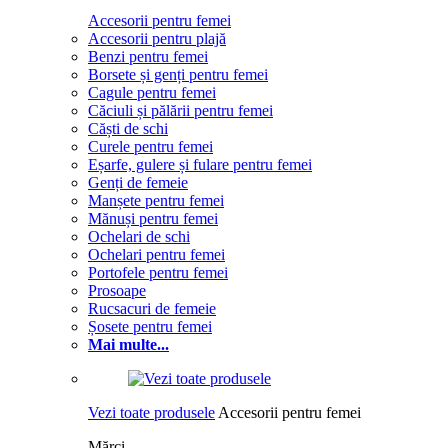
Accesorii pentru femei
Accesorii pentru plajă
Benzi pentru femei
Borsete și genți pentru femei
Cagule pentru femei
Căciuli și pălării pentru femei
Căști de schi
Curele pentru femei
Eșarfe, gulere și fulare pentru femei
Genți de femeie
Manșete pentru femei
Mănuși pentru femei
Ochelari de schi
Ochelari pentru femei
Portofele pentru femei
Prosoape
Rucsacuri de femeie
Șosete pentru femei
Mai multe...
Vezi toate produsele
Accesorii pentru femei
Mărci