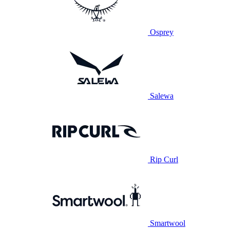
Osprey
Salewa
Rip Curl
Smartwool