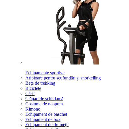
Echipamente sportive
Aripioare pentru scufundări și snorkelling
Bețe de trekking
Biciclete
Căști
Clăpari de schi damă
Costume de neopren
Kimono
Echipament de baschet
Echipament de box
Echipament de drumeții