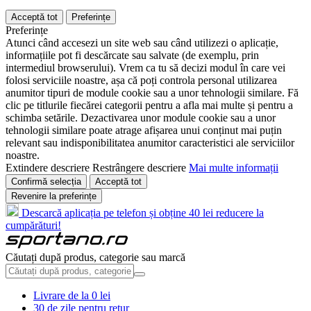
Acceptă tot
Preferințe
Preferințe
Atunci când accesezi un site web sau când utilizezi o aplicație,
informațiile pot fi descărcate sau salvate (de exemplu, prin
intermediul browserului). Vrem ca tu să decizi modul în care vei
folosi serviciile noastre, așa că poți controla personal utilizarea
anumitor tipuri de module cookie sau a unor tehnologii similare. Fă
clic pe titlurile fiecărei categorii pentru a afla mai multe și pentru a
schimba setările. Dezactivarea unor module cookie sau a unor
tehnologii similare poate atrage afișarea unui conținut mai puțin
relevant sau indisponibilitatea anumitor caracteristici ale serviciilor
noastre.
Extindere descriere
Restrângere descriere
Mai multe informații
Confirmă selecția
Acceptă tot
Revenire la preferințe
Descarcă aplicația pe telefon și obține 40 lei reducere la
cumpărături!
Căutați după produs, categorie sau marcă
Livrare de la 0 lei
30 de zile pentru retur