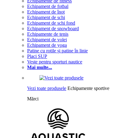
Echipamente de fitness
Echipament de fotbal
Echipament de înot
Echipament de schi
Echipament de schi fond
Echipament de snowboard
Echipamente de tenis
Echipament de volei
Echipament de yoga
Patine cu rotile și patine în linie
Placi SUP
Veste pentru sporturi nautice
Mai multe...
Vezi toate produsele
Echipamente sportive
Mărci