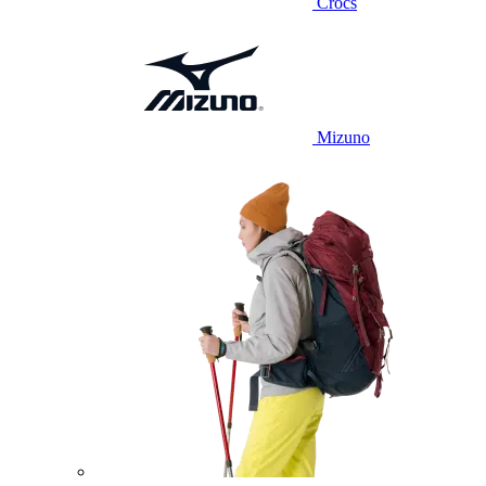
Crocs
Mizuno