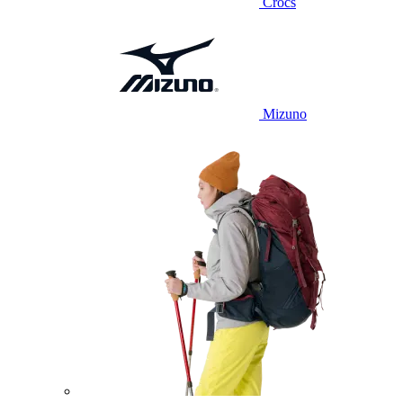
Crocs
Mizuno