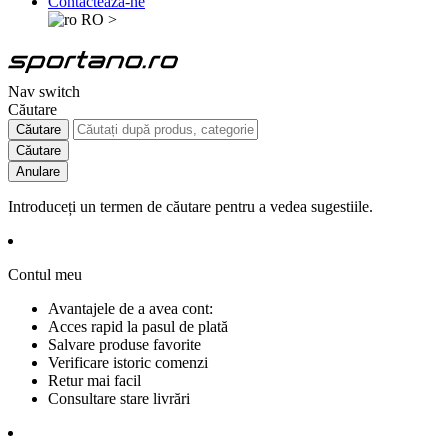
Contactează-ne
RO
>
Nav switch
Căutare
Căutare
Căutare
Anulare
Introduceți un termen de căutare pentru a vedea sugestiile.
Contul meu
Avantajele de a avea cont:
Acces rapid la pasul de plată
Salvare produse favorite
Verificare istoric comenzi
Retur mai facil
Consultare stare livrări