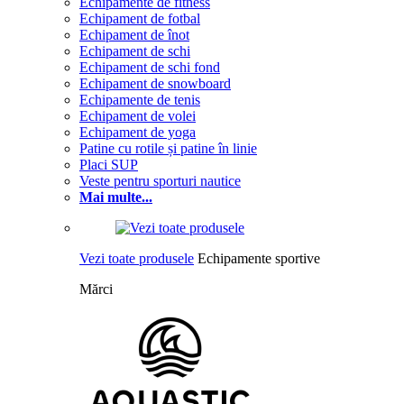
Echipamente de fitness
Echipament de fotbal
Echipament de înot
Echipament de schi
Echipament de schi fond
Echipament de snowboard
Echipamente de tenis
Echipament de volei
Echipament de yoga
Patine cu rotile și patine în linie
Placi SUP
Veste pentru sporturi nautice
Mai multe...
Vezi toate produsele
Echipamente sportive
Mărci