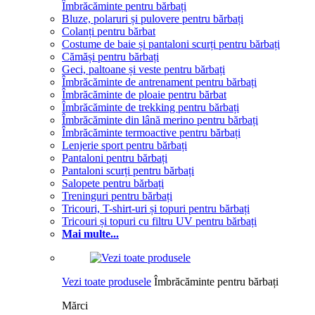
Îmbrăcăminte pentru bărbați
Bluze, polaruri și pulovere pentru bărbați
Colanți pentru bărbat
Costume de baie și pantaloni scurți pentru bărbați
Cămăși pentru bărbați
Geci, paltoane și veste pentru bărbați
Îmbrăcăminte de antrenament pentru bărbați
Îmbrăcăminte de ploaie pentru bărbat
Îmbrăcăminte de trekking pentru bărbați
Îmbrăcăminte din lână merino pentru bărbați
Îmbrăcăminte termoactive pentru bărbați
Lenjerie sport pentru bărbați
Pantaloni pentru bărbați
Pantaloni scurți pentru bărbați
Salopete pentru bărbați
Treninguri pentru bărbați
Tricouri, T-shirt-uri și topuri pentru bărbați
Tricouri și topuri cu filtru UV pentru bărbați
Mai multe...
Vezi toate produsele
Îmbrăcăminte pentru bărbați
Mărci