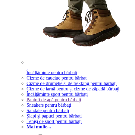
Încălțăminte pentru bărbați
Cizme de cauciuc pentru bărbat
Cizme de drumeție și de trekking pentru bărbați
Cizme de iarnă pentru și cizme de zăpadă bărbați
Încălțăminte sport pentru bărbați
Pantofi de apă pentru bărbați
Sneakers pentru bărbați
Sandale pentru bărbați
Șlapi și papuci pentru bărbați
Teniși de sport pentru bărbați
Mai multe...