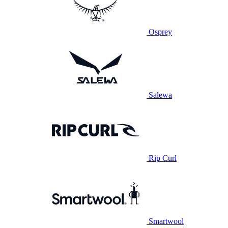
Osprey
Salewa
Rip Curl
Smartwool