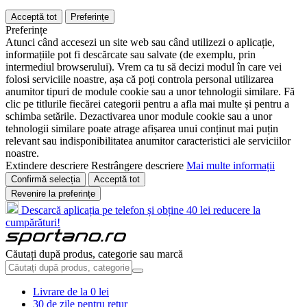
Acceptă tot
Preferințe
Preferințe
Atunci când accesezi un site web sau când utilizezi o aplicație,
informațiile pot fi descărcate sau salvate (de exemplu, prin
intermediul browserului). Vrem ca tu să decizi modul în care vei
folosi serviciile noastre, așa că poți controla personal utilizarea
anumitor tipuri de module cookie sau a unor tehnologii similare. Fă
clic pe titlurile fiecărei categorii pentru a afla mai multe și pentru a
schimba setările. Dezactivarea unor module cookie sau a unor
tehnologii similare poate atrage afișarea unui conținut mai puțin
relevant sau indisponibilitatea anumitor caracteristici ale serviciilor
noastre.
Extindere descriere
Restrângere descriere
Mai multe informații
Confirmă selecția
Acceptă tot
Revenire la preferințe
Descarcă aplicația pe telefon și obține 40 lei reducere la
cumpărături!
Căutați după produs, categorie sau marcă
Livrare de la 0 lei
30 de zile pentru retur