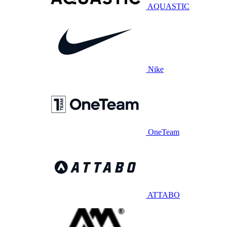
AQUASTIC
Nike
OneTeam
ATTABO