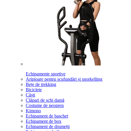
Echipamente sportive
Aripioare pentru scufundări și snorkelling
Bețe de trekking
Biciclete
Căști
Clăpari de schi damă
Costume de neopren
Kimono
Echipament de baschet
Echipament de box
Echipament de drumeții