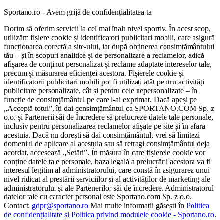
Sportano.ro - Avem grijă de confidențialitatea ta
Dorim să oferim servicii la cel mai înalt nivel sportiv. În acest scop,
utilizăm fișiere cookie și identificatori publicitari mobili, care asigură
funcționarea corectă a site-ului, iar după obținerea consimțământului
tău – și în scopuri analitice și de personalizare a reclamelor, adică
afișarea de conținut personalizat și reclame adaptate intereselor tale,
precum și măsurarea eficienței acestora. Fișierele cookie și
identificatorii publicitari mobili pot fi utilizați atât pentru activități
publicitare personalizate, cât și pentru cele nepersonalizate – în
funcție de consimțământul pe care l-ai exprimat. Dacă apeși pe
„Acceptă totul”, îți dai consimțământul ca SPORTANO.COM Sp. z
o.o. și Partenerii săi de Încredere să prelucreze datele tale personale,
inclusiv pentru personalizarea reclamelor afișate pe site și în afara
acestuia. Dacă nu dorești să dai consimțământul, vrei să limitezi
domeniul de aplicare al acestuia sau să retragi consimțământul deja
acordat, accesează „Setări”. În măsura în care fișierele cookie vor
conține datele tale personale, baza legală a prelucrării acestora va fi
interesul legitim al administratorului, care constă în asigurarea unui
nivel ridicat al prestării serviciilor și al activităților de marketing ale
administratorului și ale Partenerilor săi de încredere. Administratorul
datelor tale cu caracter personal este Sportano.com Sp. z o.o.
Contact:
gdpr@sportano.ro
Mai multe informații găsești în
Politica
de confidențialitate și Politica privind modulele cookie - Sportano.ro
.