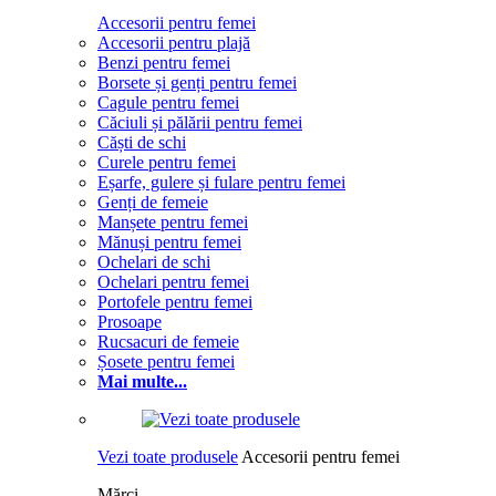
Accesorii pentru femei
Accesorii pentru plajă
Benzi pentru femei
Borsete și genți pentru femei
Cagule pentru femei
Căciuli și pălării pentru femei
Căști de schi
Curele pentru femei
Eșarfe, gulere și fulare pentru femei
Genți de femeie
Manșete pentru femei
Mănuși pentru femei
Ochelari de schi
Ochelari pentru femei
Portofele pentru femei
Prosoape
Rucsacuri de femeie
Șosete pentru femei
Mai multe...
Vezi toate produsele
Accesorii pentru femei
Mărci