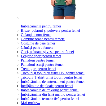
Îmbrăcăminte pentru femei
Bluze, polaruri și pulovere pentru femei
Colanți pentru femei
Combinezoane pentru femeie
Costume de baie femei
Cămăși pentru femeie
Geci, paltoane și veste pentru femei
Lenjerie sport pentru femei
Pantaloni pentru femei
Pantaloni scurți pentru femei
Treninguri pentru femei
Tricouri și topuri cu filtru UV pentru femei
Tricouri, T-shirt-uri și topuri pentru femei
Îmbrăcăminte de antrenament pentru femei
Încălțăminte de ploaie pentru femei
Îmbrăcăminte de trekking pentru femei
Îmbrăcăminte din lână merino pentru femei
Îmbrăcăminte termoactivă pentru femei
Mai multe...