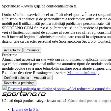
Sportano.ro - Avem grijă de confidențialitatea ta
Dorim să oferim servicii la cel mai înalt nivel sportiv. În acest scop, u
și în scopuri analitice și de personalizare a reclamelor, adică afișarea d
mobili pot fi utilizați atât pentru activități publicitare personalizate,
SPORTANO.COM Sp. z o.o. și Partenerii săi de Încredere să prelucreze d
vrei să limitezi domeniul de aplicare al acestuia sau să retragi consimț
va fi interesul legitim al administratorului, care constă în asigurarea unu
datelor tale cu caracter personal este Sportano.com Sp. z o.o. Contact
Acceptă tot
Preferințe
Preferințe
Atunci când accesezi un site web sau când utilizezi o aplicație, informa
așa că poți controla personal utilizarea anumitor tipuri de module cooki
module cookie sau a unor tehnologii similare poate atrage afișarea unui 
Extindere descriere
Restrângere descriere
Mai multe informații
Confirmă selecția
Acceptă tot
Revenire la preferințe
Descarcă aplicația pe telefon și obține 40 lei reducere la cumpărătu
Căutați după produs, categorie sau marcă
Livrare de la 0 lei