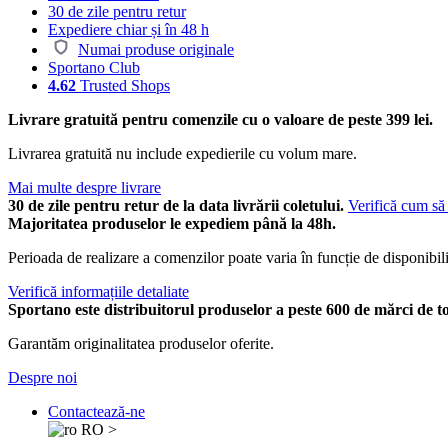
30 de zile pentru retur
Expediere chiar și în 48 h
Numai produse originale
Sportano Club
4.62
Trusted Shops
Livrare gratuită pentru comenzile cu o valoare de peste 399 lei.
Livrarea gratuită nu include expedierile cu volum mare.
Mai multe despre livrare
30 de zile pentru retur de la data livrării coletului.
Verifică cum să 
Majoritatea produselor le expediem până la 48h.
Perioada de realizare a comenzilor poate varia în funcție de disponibili
Verifică informațiile detaliate
Sportano este distribuitorul produselor a peste 600 de mărci de t
Garantăm originalitatea produselor oferite.
Despre noi
Contactează-ne
RO
>