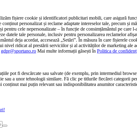
tilizăm fișiere cookie și identificatori publicitari mobili, care asigură fu
e conținut personalizat și reclame adaptate intereselor tale, precum și măsu
 cât și pentru cele nepersonalizate – în funcție de consimțământul pe care
atele tale personale, inclusiv pentru personalizarea reclamelor afișate
ământul deja acordat, accesează „Setări”. În măsura în care fișierele cook
i nivel ridicat al prestării serviciilor și al activităților de marketing ale
:
gdpr@sportano.ro
Mai multe informații găsești în
Politica de confidenț
țiile pot fi descărcate sau salvate (de exemplu, prin intermediul browser
e sau a unor tehnologii similare. Fă clic pe titlurile fiecărei categorii p
conținut mai puțin relevant sau indisponibilitatea anumitor caracteristici
ri!