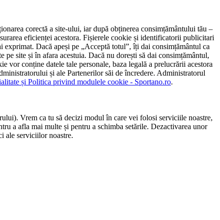
ncționarea corectă a site-ului, iar după obținerea consimțământului tău –
rarea eficienței acestora. Fișierele cookie și identificatorii publicitari
 l-ai exprimat. Dacă apeși pe „Acceptă totul”, îți dai consimțământul ca
 pe site și în afara acestuia. Dacă nu dorești să dai consimțământul,
ie vor conține datele tale personale, baza legală a prelucrării acestora
 administratorului și ale Partenerilor săi de încredere. Administratorul
ialitate și Politica privind modulele cookie - Sportano.ro
.
ului). Vrem ca tu să decizi modul în care vei folosi serviciile noastre,
entru a afla mai multe și pentru a schimba setările. Dezactivarea unor
 ale serviciilor noastre.