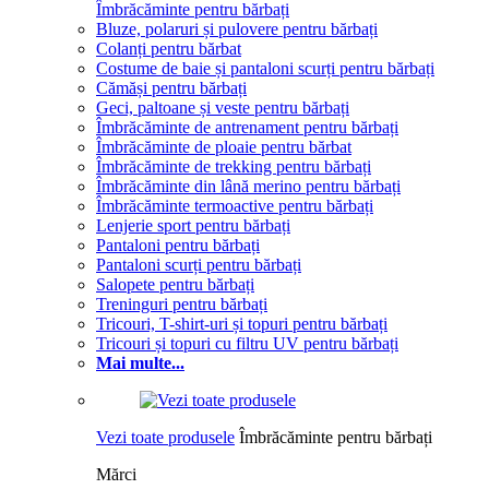
Îmbrăcăminte pentru bărbați
Bluze, polaruri și pulovere pentru bărbați
Colanți pentru bărbat
Costume de baie și pantaloni scurți pentru bărbați
Cămăși pentru bărbați
Geci, paltoane și veste pentru bărbați
Îmbrăcăminte de antrenament pentru bărbați
Îmbrăcăminte de ploaie pentru bărbat
Îmbrăcăminte de trekking pentru bărbați
Îmbrăcăminte din lână merino pentru bărbați
Îmbrăcăminte termoactive pentru bărbați
Lenjerie sport pentru bărbați
Pantaloni pentru bărbați
Pantaloni scurți pentru bărbați
Salopete pentru bărbați
Treninguri pentru bărbați
Tricouri, T-shirt-uri și topuri pentru bărbați
Tricouri și topuri cu filtru UV pentru bărbați
Mai multe...
Vezi toate produsele
Îmbrăcăminte pentru bărbați
Mărci