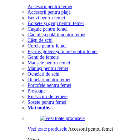
Accesorii pentru femei
Accesorii pentru plajă
Benzi pentru femei
Borsete și genți pentru femei
Cagule pentru femei
Căciuli și pălării pentru femei
Căști de schi
Curele pentru femei
Eșarfe, gulere și fulare pentru femei
Genți de femeie
Manșete pentru femei
Mănuși pentru femei
Ochelari de schi
Ochelari pentru femei
Portofele pentru femei
Prosoape
Rucsacuri de femeie
Șosete pentru femei
Mai multe...
Vezi toate produsele
Accesorii pentru femei
Mărci