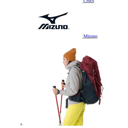
Crocs
Mizuno