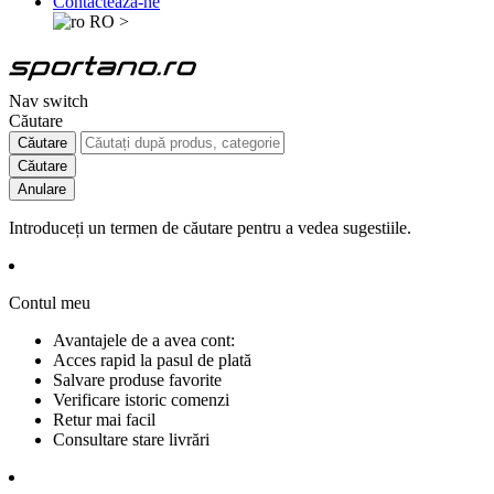
Contactează-ne
RO
>
Nav switch
Căutare
Căutare
Căutare
Anulare
Introduceți un termen de căutare pentru a vedea sugestiile.
Contul meu
Avantajele de a avea cont:
Acces rapid la pasul de plată
Salvare produse favorite
Verificare istoric comenzi
Retur mai facil
Consultare stare livrări