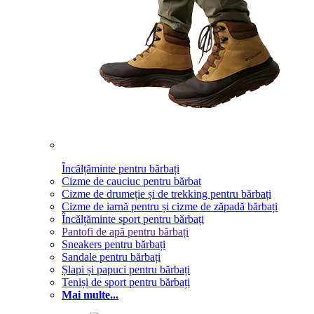
Încălțăminte pentru bărbați
Cizme de cauciuc pentru bărbat
Cizme de drumeție și de trekking pentru bărbați
Cizme de iarnă pentru și cizme de zăpadă bărbați
Încălțăminte sport pentru bărbați
Pantofi de apă pentru bărbați
Sneakers pentru bărbați
Sandale pentru bărbați
Șlapi și papuci pentru bărbați
Teniși de sport pentru bărbați
Mai multe...