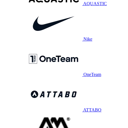
AQUASTIC
Nike
OneTeam
ATTABO