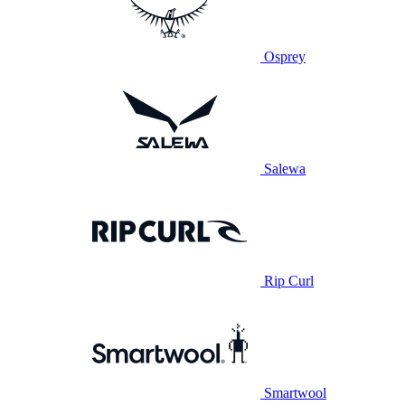
Osprey
Salewa
Rip Curl
Smartwool