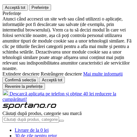
Acceptă tot
Preferințe
Preferințe
Atunci când accesezi un site web sau când utilizezi o aplicație,
informațiile pot fi descărcate sau salvate (de exemplu, prin
intermediul browserului). Vrem ca tu să decizi modul în care vei
folosi serviciile noastre, așa că poți controla personal utilizarea
anumitor tipuri de module cookie sau a unor tehnologii similare. Fă
clic pe titlurile fiecărei categorii pentru a afla mai multe și pentru a
schimba setările. Dezactivarea unor module cookie sau a unor
tehnologii similare poate atrage afișarea unui conținut mai puțin
relevant sau indisponibilitatea anumitor caracteristici ale serviciilor
noastre.
Extindere descriere
Restrângere descriere
Mai multe informații
Confirmă selecția
Acceptă tot
Revenire la preferințe
Descarcă aplicația pe telefon și obține 40 lei reducere la
cumpărături!
Căutați după produs, categorie sau marcă
Livrare de la 0 lei
30 de zile pentru retur