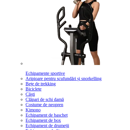
Echipamente sportive
Aripioare pentru scufundări și snorkelling
Bețe de trekking
Biciclete
Căști
Clăpari de schi damă
Costume de neopren
Kimono
Echipament de baschet
Echipament de box
Echipament de drumeții