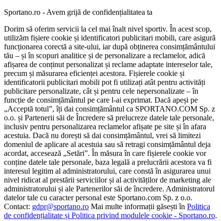
Sportano.ro - Avem grijă de confidențialitatea ta
Dorim să oferim servicii la cel mai înalt nivel sportiv. În acest scop,
utilizăm fișiere cookie și identificatori publicitari mobili, care asigură
funcționarea corectă a site-ului, iar după obținerea consimțământului
tău – și în scopuri analitice și de personalizare a reclamelor, adică
afișarea de conținut personalizat și reclame adaptate intereselor tale,
precum și măsurarea eficienței acestora. Fișierele cookie și
identificatorii publicitari mobili pot fi utilizați atât pentru activități
publicitare personalizate, cât și pentru cele nepersonalizate – în
funcție de consimțământul pe care l-ai exprimat. Dacă apeși pe
„Acceptă totul”, îți dai consimțământul ca SPORTANO.COM Sp. z
o.o. și Partenerii săi de Încredere să prelucreze datele tale personale,
inclusiv pentru personalizarea reclamelor afișate pe site și în afara
acestuia. Dacă nu dorești să dai consimțământul, vrei să limitezi
domeniul de aplicare al acestuia sau să retragi consimțământul deja
acordat, accesează „Setări”. În măsura în care fișierele cookie vor
conține datele tale personale, baza legală a prelucrării acestora va fi
interesul legitim al administratorului, care constă în asigurarea unui
nivel ridicat al prestării serviciilor și al activităților de marketing ale
administratorului și ale Partenerilor săi de încredere. Administratorul
datelor tale cu caracter personal este Sportano.com Sp. z o.o.
Contact:
gdpr@sportano.ro
Mai multe informații găsești în
Politica
de confidențialitate și Politica privind modulele cookie - Sportano.ro
.